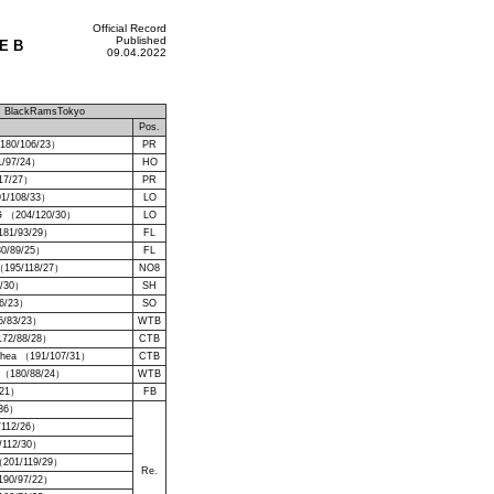
Official Record
Published
E B
09.04.2022
 BlackRamsTokyo
）
Pos.
 （180/106/23）
PR
1/97/24）
HO
117/27）
PR
91/108/33）
LO
 （204/120/30）
LO
181/93/29）
FL
80/89/25）
FL
195/118/27）
NO8
2/30）
SH
86/23）
SO
5/83/23）
WTB
172/88/28）
CTB
ahea （191/107/31）
CTB
 （180/88/24）
WTB
/21）
FB
/36）
/112/26）
/112/30）
（201/119/29）
Re.
90/97/22）