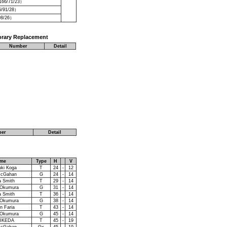
166/71/23）
5/91/28）
98/26）
orary Replacement
Number
Detail
er
Detail
ame
Type
H
V
uki Koga
T
24
-
12
McGahan
G
24
-
14
 Smith
T
29
-
14
 Okumura
G
31
-
14
 Smith
T
36
-
14
 Okumura
G
38
-
14
n Faria
T
43
-
14
 Okumura
G
45
-
14
 IKEDA
T
45
-
19