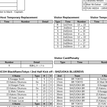
21
Takanobu Minami （
22
Matt McGahan （18
23
YUKI IKEDA （185/
r is black : Captain.
Host Temporary Replacement
Visitor Replacement
Visitor Temp
Time
Number
Detail
Type
Time
Number
Time
R
1st27min
13 → 23
R
2nd3min
2 → 16
S
2nd11min
5 → 19
S
2nd11min
9 → 21
S
2nd12min
12 → 22
S
2nd18min
3 → 18
S
2nd29min
1 → 17
S
2nd34min
7 → 20
Visitor Card/Penalty
Number
Detail
Type
Time
Numb
9
危険なタックル
 : RICOH BlackRamsTokyo / 2nd Half Kick off : SHIZUOKA BLUEREVS
#.Name
Type
H
V
2nd
Team
#.N
8.Kwagga Smith
T
5
-
0
16min
BR TOKYO
11.Yoshiy
15.Kakeru Okumura
Gx
5
-
0
17min
BR TOKYO
22.Matt 
14.Keagen Faria
T
10
-
0
26min
SHIZUOKA BR
8.Kwagga
15.Kakeru Okumura
Gx
10
-
0
27min
SHIZUOKA BR
15.Kakeru
11.Malo Tuitama
T
15
-
0
34min
SHIZUOKA BR
8.Kwagga
15.Kakeru Okumura
G
17
-
0
35min
SHIZUOKA BR
15.Kakeru
10.Isaac Lucas
T
17
-
5
38min
SHIZUOKA BR
14.Keage
10.Isaac Lucas
G
17
-
7
39min
SHIZUOKA BR
15.Kakeru
#.Name
Type
H
V
40min
BR TOKYO
23.YUKI