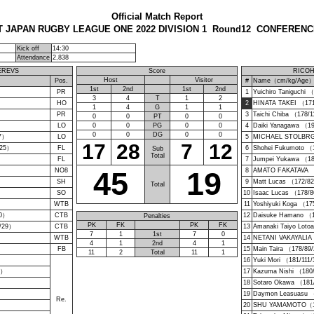
Official Match Report
T JAPAN RUGBY LEAGUE ONE 2022 DIVISION 1 Round12 CONFERENC
Kick off
14:30
Attendance
2,838
EREVS
Score
RICOH
Host
Visitor
Pos.
#
Name（cm/kg/Age
1st
2nd
1st
2nd
5）
PR
1
Yuichiro Taniguchi
3
4
T
1
2
）
HO
2
HINATA TAKEI （17
1
4
G
1
1
）
PR
3
Taichi Chiba （178/
0
0
PT
0
0
LO
0
0
PG
0
0
4
Daiki Yanagawa （1
0
0
DG
0
0
7）
LO
5
MICHAEL STOLBRG
17
28
7
12
/25）
FL
6
Shohei Fukumoto （
Sub
Total
FL
7
Jumpei Yukawa （1
45
19
NO8
8
AMATO FAKATAVA （
SH
9
Matt Lucas （172/8
Total
SO
10
Isaac Lucas （178/
WTB
11
Yoshiyuki Koga （17
30）
CTB
12
Daisuke Hamano （
Penalties
PK
FK
PK
FK
/29）
CTB
13
Amanaki Taiyo Loto
7
1
1st
7
0
WTB
14
NETANI VAKAYALIA
4
1
2nd
4
1
FB
15
Main Taira （178/89
11
2
Total
11
1
）
16
Yuki Mori （181/111
5）
17
Kazuma Nishi （180
18
Sotaro Okawa （181
19
Daymon Leasuasu 
Re.
20
SHU YAMAMOTO（1