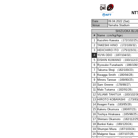
NT
Date
09.04.2022 (Sat)
Venue
Yamaha Stadium
SHIZUOKA BLU
#
Name（cm/kg/Age）
1
Kazuhiro Kawata （172/102/2
2
TAKESHI HINO （172/100/32
3
HEIICHIRO ITO （175/115/31
4
YUYA ODO （187/104/32）
5
EISHIN KUWANO （193/112/2
6
Ryosuke Funahashi （186/106
7
Takuma Shoji （182/100/23）
8
Kwagga Smith （180/94/28）
9
Minoru Tanoue （169/80/25）
10
Sam Greene （178/88/27）
11
Malo Tuitama （182/91/26）
12
VILIAMI TAHITUA （183/102/
13
HIROTO KOBAYASHI （173/83
14
Keagen Faria （183/85/28）
15
Kakeru Okumura （180/87/23）
16
Toshiya Hirakawa （165/98/25
17
Shintaro Okamoto （182/112/2
18
Bunkei Kaku （180/120/24）
19
Shumpei Miura （187/103/24）
20
Malgene Ilaua （187/107/28）