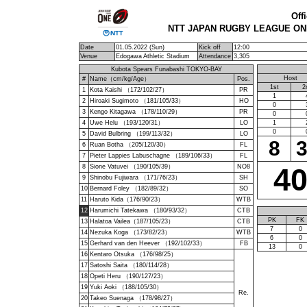
Off
NTT JAPAN RUGBY LEAGUE ONE
Date
01.05.2022 (Sun)
Kick off
12:00
Venue
Edogawa Athletic Stadium
Attendance
3,305
Kubota Spears Funabashi TOKYO-BAY
Host
#
Name（cm/kg/Age）
Pos.
1st
2
1
Kota Kaishi （172/102/27）
PR
1
2
Hiroaki Sugimoto （181/105/33）
HO
0
3
Kengo Kitagawa （178/110/29）
PR
0
4
Uwe Helu （193/120/31）
LO
1
0
5
David Bulbring （199/113/32）
LO
8
6
Ruan Botha （205/120/30）
FL
7
Pieter Lappies Labuschagne （189/106/33）
FL
4
8
Sione Vatuvei （190/105/39）
NO8
9
Shinobu Fujiwara （171/76/23）
SH
10
Bernard Foley （182/89/32）
SO
11
Haruto Kida（176/90/23）
WTB
12
Harumichi Tatekawa （180/93/32）
CTB
PK
FK
13
Halatoa Vailea（187/105/23）
CTB
7
0
14
Nezuka Koga （173/82/23）
WTB
6
0
15
Gerhard van den Heever （192/102/33）
FB
13
0
16
Kentaro Otsuka （176/98/25）
17
Satoshi Saita （180/114/28）
18
Opeti Heru （190/127/23）
19
Yuki Aoki （188/105/30）
Re.
20
Takeo Suenaga （178/98/27）