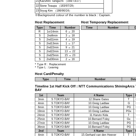
21
Kazuhiro Taniguchi （164/73/27）
22
Sione Teaupa （183/97/29）
23
Sryug Kim （186/90/24）
※Background colour of the number is black : Captain.
Host Replacement
Host Temporary Replacement
Type
Time
Number
Time
Number
D
R
1st14min
6 → 20
S
2nd4min
3 → 18
S
2nd11min
4 → 19
S
2nd13min
1 → 17
S
2nd22min
9 → 21
S
2nd22min
13 → 22
S
2nd25min
15 → 23
S
2nd30min
2 → 16
* Type R : Replacement
* Type L : Leaving
Host Card/Penalty
Type
Time
Number
Det
Timeline 1st Half Kick Off : NTT Communications ShiningArc
BAY
1st
Team
#.Name
Type
3min
S TOKYO-BAY
12.Shane Gates
T
4min
S TOKYO-BAY
10.Greig Laidlaw
G
6min
S TOKYO-BAY
10.Greig Laidlaw
PG
19min
S TOKYO-BAY
10.Greig Laidlaw
PGx
24min
S TOKYO-BAY
11.Haruto Kida
T
25min
S TOKYO-BAY
10.Bernard Foley
Gx
27min
S TOKYO-BAY
10.Greig Laidlaw
PG
36min
S TOKYO-BAY
10.Bernard Foley
PG
2nd
Team
#.Name
Type
4min
S TOKYO-BAY
15.Gerhard van den Heever
T