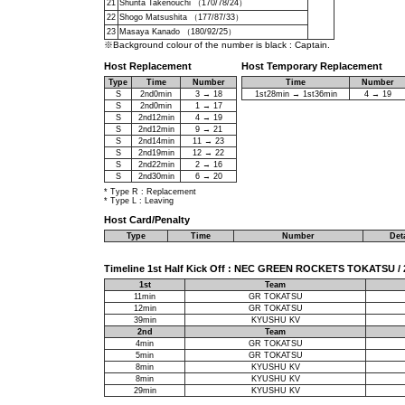
21
Shunta Takenouchi （170/78/24）
22
Shogo Matsushita （177/87/33）
23
Masaya Kanado （180/92/25）
※Background colour of the number is black : Captain.
Host Replacement
Host Temporary Replacement
Type
Time
Number
Time
Number
S
2nd0min
3 → 18
1st28min → 1st36min
4 → 19
S
2nd0min
1 → 17
S
2nd12min
4 → 19
S
2nd12min
9 → 21
S
2nd14min
11 → 23
S
2nd19min
12 → 22
S
2nd22min
2 → 16
S
2nd30min
6 → 20
* Type R : Replacement
* Type L : Leaving
Host Card/Penalty
Type
Time
Number
Det
Timeline 1st Half Kick Off : NEC GREEN ROCKETS TOKATSU / 2
1st
Team
11min
GR TOKATSU
12min
GR TOKATSU
39min
KYUSHU KV
2nd
Team
4min
GR TOKATSU
5min
GR TOKATSU
8min
KYUSHU KV
8min
KYUSHU KV
29min
KYUSHU KV