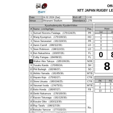
Off
NTT JAPAN RUGBY LE
Date
24.02.2024 (Sat)
Kick off
13:00
Venue
Shiranami Stadium
Attendance
2,279
Kyushudenryoku KyudenVoltex
Host
#
Name（cm/kg/Age）
Pos.
1st
2
1
Sumuel Nozomu Faialaga （175/124/25）
PR
0
2
Wang Kyungmun （175/100/32）
HO
0
3
Yasuo Saruwatari （181/119/33）
PR
0
4
Aaron Carroll （186/112/30）
LO
0
0
5
Sean Robinson （198/113/33）
LO
0
6
Ken Nakashima （183/87/26）
FL
7
Colby Faingaa（184/99/32）
FL
8
8
Walker Alex Takuya （185/100/26）
NO8
9
Yusaku Kanda （170/80/24）
SH
10
Phil Burleigh （182/96/37）
SO
11
Akihito Yamada （181/85/38）
WTB
12
Hayato Kojo （175/92/27）
CTB
PK
FK
13
Sione Likuata （180/104/25）
CTB
7
0
14
Yasunari Isoda （174/75/31）
WTB
6
1
15
Keito Honda （180/87/27）
FB
13
1
16
Genki Nakamura （176/100/30）
17
Kazuto Tokunaga （181/120/30）
18
Kosuke Oike （183/113/30）
19
Ray Tatafu （196/117/29）
Re.
20
Keisuke Yamzoe （177/102/23）