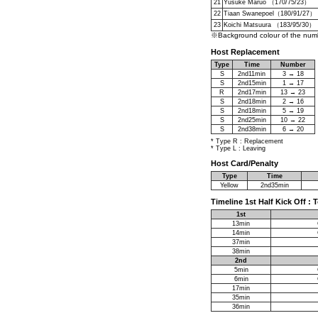
21
Yusuke Maruo （170/75/23）
22
Tiaan Swanepoel（180/91/27）
23
Koichi Matsuura （183/95/30）
※Background colour of the numbe
Host Replacement
Type
Time
Number
S
2nd11min
3 → 18
S
2nd15min
1 → 17
R
2nd17min
13 → 23
S
2nd18min
2 → 16
S
2nd18min
5 → 19
S
2nd25min
10 → 22
S
2nd38min
6 → 20
* Type R : Replacement
* Type L : Leaving
Host Card/Penalty
Type
Time
Yellow
2nd35min
Timeline 1st Half Kick Off 
1st
13min
14min
37min
38min
2nd
5min
6min
17min
35min
36min