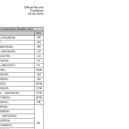
Official Record
Published
28.04.2024
s Corporation Shuttles Aichi
）
Pos.
（174/106/29）
PR
27）
HO
186/125/30）
PR
（190/110/29）
LO
1/117/33）
LO
/110/24）
FL
a （186/115/27）
FL
0/30）
NO8
4/81/29）
SH
3/90/33）
SO
92/25）
WTB
2/83/25）
CTB
er （193/101/24）
CTB
71/80/22）
WTB
/105/31）
FB
/95/28）
2/96/30）
u （190/125/26）
5/105/24）
Re.
178/94/25）