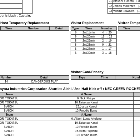
21
Atsushi Yumoto （1
22
James Mollentze （
23
Viliame Suwawa （1
r is black : Captain.
Host Temporary Replacement
Visitor Replacement
Visitor Temp
Time
Number
Detail
Type
Time
Number
Time
S
2nd11min
4 → 20
S
2nd20min
13 → 22
S
2nd22min
2 → 16
S
2nd23min
9 → 21
S
2nd27min
1 → 17
S
2nd30min
3 → 18
Visitor Card/Penalty
Number
Detail
Type
Time
Numb
14
DANGEROUS PLAY
: Toyota Industries Corporation Shuttles Aichi / 2nd Half Kick off : NEC GREEN RO
Team
#.Name
GR TOKATSU
9.Nick Phipps
GR TOKATSU
10.Taisetsu Kanai
S AICHI
15.Josua Kerevi
S AICHI
10.Freddie Burns
Team
#.Name
GR TOKATSU
6.Viliami Lutua Ahofono
GR TOKATSU
10.Taisetsu Kanai
S AICHI
10.Freddie Burns
S AICHI
16.Akito Fujinami
S AICHI
10.Freddie Burns