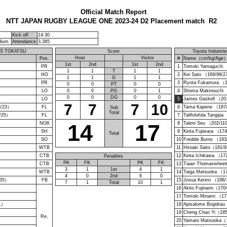
Official Match Report
NTT JAPAN RUGBY LEAGUE ONE 2023-24 D2 Placement match R2
Kick off
14:30
dium
Attendance
3,385
S TOKATSU
Score
Toyota Industrie
Host
Visitor
Pos.
#
Name（cm/kg/Age
1st
2nd
1st
2nd
）
PR
1
Tomoki Yamaguchi 
1
1
T
1
1
HO
2
Kei Sato （169/99/
1
1
G
1
1
PR
3
Ryota Fukamura （
0
0
PT
0
0
LO
0
0
PG
0
1
4
Shoma Makinouchi 
0
0
DG
0
0
LO
5
James Gaskell （20
7
7
7
10
12/23）
FL
6
Tama Kapene （187
Sub
Total
0/25）
FL
7
Talifolofola Tangip
14
17
NO8
8
Taleni Seu （202/11
SH
9
Keita Fujiwara （17
Total
SO
10
Freddie Burns （18
WTB
11
Hiroaki Saito（181/
CTB
12
Keita Ichikawa （17
Penalties
PK
FK
PK
FK
CTB
13
Tiaan Thomaswheel
3
1
1st
4
1
WTB
14
Taiga Matsuoka （1
4
0
2nd
6
0
/35）
FB
15
Josua Kerevi （188
7
1
Total
10
1
16
Akito Fujinami（170
）
17
Tomoki Minami （17
31）
18
Apisalome Bogidra
19
Cheng Chao Yi（18
Re.
）
20
Yamato Matsuoka（