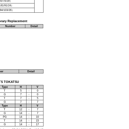
65/70/29）
181/91/24）
84/103/26）
orary Replacement
Number
Detail
er
Detail
CKETS TOKATSU
Type
H
V
T
5
-
0
G
7
-
0
T
7
-
5
G
7
-
7
Type
H
V
T
12
-
7
G
14
-
7
PG
14
-
10
T
14
-
15
G
14
-
17