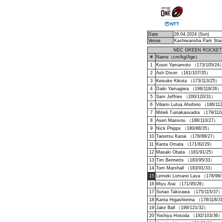
Date
28.04.2024 (Sun)
Venue
Kashiwanoha Park Sta
NEC GREEN ROCKET
#
Name（cm/kg/Age）
1
Kosei Yamamoto （173/105/24
2
Ash Dixon （181/107/35）
3
Keisuke Kikuta （173/113/25）
4
Daiki Yamagiwa （198/118/26）
5
Sam Jeffries （200/120/31）
6
Viliami Lutua Ahofono （186/1
7
Mitieli Tuinakauvadra （179/11
8
Aseri Masivou （188/110/27）
9
Nick Phipps （180/88/35）
10
Taisetsu Kanai （178/88/27）
11
Kanta Omata （171/82/29）
12
Masaki Obata （181/91/25）
13
Tim Bennetts （183/95/33）
14
Tom Marshall （183/91/33）
15
Lemeki Lomano Lava （178/96
16
Miyu Arai （171/95/26）
17
Sunao Takizawa （175/115/37
18
Kanta Higashionna （178/118/
19
Jake Ball （199/121/32）
20
Yoshiya Hosoda （192/103/36