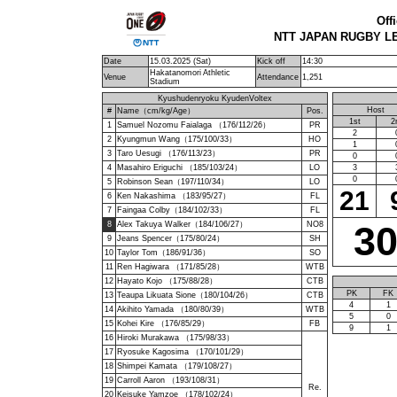
Off
NTT JAPAN RUGBY LE
Date
15.03.2025 (Sat)
Kick off
14:30
Hakatanomori Athletic
Venue
Attendance
1,251
Stadium
Kyushudenryoku KyudenVoltex
Host
#
Name（cm/kg/Age）
Pos.
1st
2
1
Samuel Nozomu Faialaga （176/112/26）
PR
2
2
Kyungmun Wang（175/100/33）
HO
1
3
Taro Uesugi （176/113/23）
PR
0
4
Masahiro Eriguchi （185/103/24）
LO
3
0
5
Robinson Sean（197/110/34）
LO
21
6
Ken Nakashima （183/95/27）
FL
7
Faingaa Colby（184/102/33）
FL
3
8
Alex Takuya Walker（184/106/27）
NO8
9
Jeans Spencer（175/80/24）
SH
10
Taylor Tom（186/91/36）
SO
11
Ren Hagiwara （171/85/28）
WTB
12
Hayato Kojo （175/88/28）
CTB
PK
FK
13
Teaupa Likuata Sione（180/104/26）
CTB
4
1
14
Akihito Yamada （180/80/39）
WTB
5
0
15
Kohei Kire （176/85/29）
FB
9
1
16
Hiroki Murakawa （175/98/33）
17
Ryosuke Kagosima （170/101/29）
18
Shimpei Kamata （179/108/27）
19
Carroll Aaron （193/108/31）
Re.
20
Keisuke Yamzoe （178/102/24）