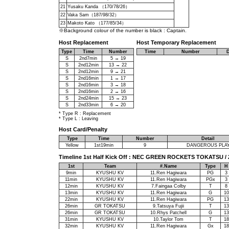
21
Yusaku Kanda （170/78/26）
22
Vaka Sam（187/98/32）
23
Makoto Kato （177/85/34）
※Background colour of the number is black : Captain.
Host Replacement
Host Temporary Replacement
Type
Time
Number
Time
Number
D
S
2nd7min
5 → 19
S
2nd12min
13 → 22
S
2nd12min
9 → 21
S
2nd16min
1 → 17
S
2nd16min
3 → 18
S
2nd16min
2 → 16
S
2nd24min
15 → 23
S
2nd33min
6 → 20
* Type R : Replacement
* Type L : Leaving
Host Card/Penalty
Type
Time
Number
Detail
Yellow
1st19min
9
DANGEROUS PLA
Timeline 1st Half Kick Off : NEC GREEN ROCKETS TOKATSU / 2
1st
Team
#.Name
Type
H
9min
KYUSHU KV
11.Ren Hagiwara
PG
3
11min
KYUSHU KV
11.Ren Hagiwara
PGx
3
12min
KYUSHU KV
7.Faingaa Colby
T
8
13min
KYUSHU KV
11.Ren Hagiwara
G
10
22min
KYUSHU KV
11.Ren Hagiwara
PG
13
26min
GR TOKATSU
9.Tatsuya Fujii
T
13
26min
GR TOKATSU
10.Rhys Patchell
G
13
31min
KYUSHU KV
10.Taylor Tom
T
18
32min
KYUSHU KV
11.Ren Hagiwara
Gx
18