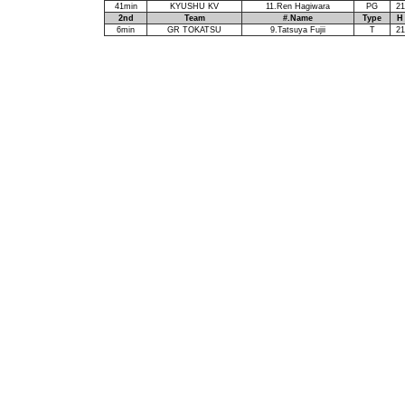
41min
KYUSHU KV
11.Ren Hagiwara
PG
21
2nd
Team
#.Name
Type
H
6min
GR TOKATSU
9.Tatsuya Fujii
T
21