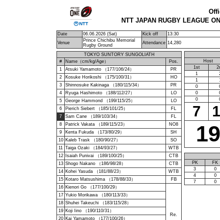
Off
NTT JAPAN RUGBY LEAGUE ONE 
Date
06.06.2026 (Sat)
Kick off
13:30
Prince Chichibu Memorial
Venue
Attendance
14,280
Rugby Ground
TOKYO SUNTORY SUNGOLIATH
Host
#
Name（cm/kg/Age）
Pos.
1st
2
1
Atsuki Yamamoto （177/106/24）
PR
1
2
Kosuke Horikoshi （175/100/31）
HO
1
3
Shinnosuke Kakinaga （180/115/34）
PR
0
4
Ryuga Hashimoto （188/112/27）
LO
0
0
5
George Hammond （199/115/25）
LO
7
6
Pierich Siebert （185/101/25）
FL
7
Sam Cane （189/103/34）
FL
1
8
Patrick Vakata （189/115/23）
NO8
9
Kenta Fukuda （173/80/29）
SH
10
Kaleb Trask （180/90/27）
SO
11
Taiga Ozaki （184/93/27）
WTB
12
Isaiah Punivai （189/100/25）
CTB
PK
FK
13
Shogo Nakano （186/98/28）
CTB
3
0
14
Kohei Yasuda （181/88/23）
WTB
4
0
15
Kotaro Matsushima （178/88/33）
FB
7
0
16
Kienori Go （177/100/29）
17
Yukio Morikawa （180/113/33）
18
Shuhei Takeuchi （183/115/28）
19
Koji Iino （190/110/31）
Re.
20
Kai Yamamoto （177/100/26）