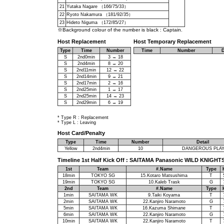
21
Yutaka Nagare （166/75/33）
22
Ryoto Nakamura （181/92/35）
23
Hideto Niguma （172/85/27）
※Background colour of the number is black : Captain.
Host Replacement
Host Temporary Replacement
Type
Time
Number
Time
Number
D
S
2nd0min
3 → 18
S
2nd4min
8 → 20
S
2nd11min
12 → 22
S
2nd14min
9 → 21
S
2nd17min
2 → 16
S
2nd25min
1 → 17
S
2nd25min
14 → 23
S
2nd29min
6 → 19
* Type R : Replacement
* Type L : Leaving
Host Card/Penalty
Type
Time
Number
Detail
Yellow
2nd4min
10
DANGEROUS PLA
Timeline 1st Half Kick Off : SAITAMA Panasonic WILD KNIGH
1st
Team
#.Name
Type
18min
TOKYO SG
15.Kotaro Matsushima
T
19min
TOKYO SG
10.Kaleb Trask
G
2nd
Team
#.Name
Type
1min
SAITAMA WK
9.Taiki Koyama
T
2min
SAITAMA WK
22.Kanjiro Naramoto
G
5min
SAITAMA WK
16.Kazuma Shimane
T
6min
SAITAMA WK
22.Kanjiro Naramoto
G
10min
SAITAMA WK
22.Kanjiro Naramoto
T