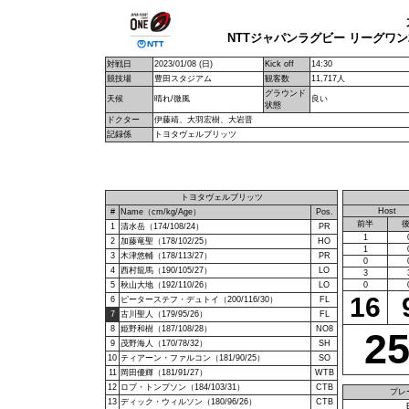
NTTジャパンラグビー リーグワン2
対戦日
2023/01/08 (日)
Kick off
14:30
競技場
豊田スタジアム
観客数
11,717人
グラウンド
天候
晴れ/微風
良い
状態
ドクター
伊藤靖、大羽宏樹、大岩晋
記録係
トヨタヴェルブリッツ
トヨタヴェルブリッツ
Host
#
Name（cm/kg/Age）
Pos.
前半
1
清水岳（174/108/24）
PR
1
2
加藤竜聖（178/102/25）
HO
1
3
木津悠輔（178/113/27）
PR
0
4
西村龍馬（190/105/27）
LO
3
5
秋山大地（192/110/26）
LO
0
16
6
ピーターステフ・デュトイ（200/116/30）
FL
7
古川聖人（179/95/26）
FL
8
姫野和樹（187/108/28）
NO8
2
9
茂野海人（170/78/32）
SH
10
ティアーン・ファルコン（181/90/25）
SO
11
岡田優輝（181/91/27）
WTB
12
ロブ・トンプソン（184/103/31）
CTB
プレ
13
ディック・ウィルソン（180/96/26）
CTB