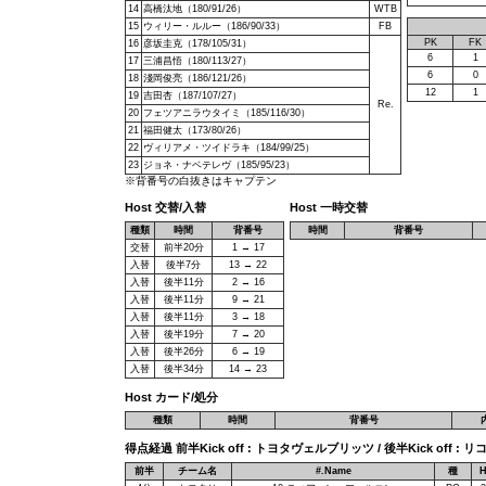
14
高橋汰地（180/91/26）
WTB
15
ウィリー・ルルー（186/90/33）
FB
PK
FK
16
彦坂圭克（178/105/31）
6
1
17
三浦昌悟（180/113/27）
6
0
18
淺岡俊亮（186/121/26）
12
1
19
吉田杏（187/107/27）
Re.
20
フェツアニラウタイミ（185/116/30）
21
福田健太（173/80/26）
22
ヴィリアメ・ツイドラキ（184/99/25）
23
ジョネ・ナベテレヴ（185/95/23）
※背番号の白抜きはキャプテン
Host 交替/入替
Host 一時交替
種類
時間
背番号
時間
背番号
交替
前半20分
1 → 17
入替
後半7分
13 → 22
入替
後半11分
2 → 16
入替
後半11分
9 → 21
入替
後半11分
3 → 18
入替
後半19分
7 → 20
入替
後半26分
6 → 19
入替
後半34分
14 → 23
Host カード/処分
種類
時間
背番号
得点経過 前半Kick off : トヨタヴェルブリッツ / 後半Kick off 
前半
チーム名
#.Name
種