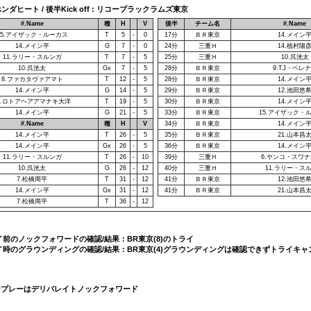
重ホンダヒート / 後半Kick off : リコーブラックラムズ東京
#.Name
種
H
V
後半
チーム名
#.Name
15.アイザック・ルーカス
T
5
-
0
17分
ＢＲ東京
14.メイン
14.メイン平
G
7
-
0
24分
三重Ｈ
14.植村陽
11.ラリー・スルンガ
T
7
-
5
25分
三重Ｈ
10.呉洸太
10.呉洸太
Gx
7
-
5
28分
ＢＲ東京
9.TJ・ペレ
8.ファカタヴァアマト
T
12
-
5
28分
ＢＲ東京
14.メイン
14.メイン平
G
14
-
5
29分
ＢＲ東京
12.池田悠
1.ロトアヘアアマナキ大洋
T
19
-
5
30分
ＢＲ東京
14.メイン
14.メイン平
G
21
-
5
33分
ＢＲ東京
15.アイザック・
#.Name
種
H
V
34分
ＢＲ東京
14.メイン
14.メイン平
T
26
-
5
35分
ＢＲ東京
21.山本昌
14.メイン平
Gx
26
-
5
36分
ＢＲ東京
14.メイン
11.ラリー・スルンガ
T
26
-
10
39分
三重Ｈ
6.ヤンコ・スワ
10.呉洸太
G
26
-
12
40分
三重Ｈ
11.ラリー・ス
7.松橋周平
T
31
-
12
41分
ＢＲ東京
12.池田悠
14.メイン平
Gx
31
-
12
41分
ＢＲ東京
21.山本昌
7.松橋周平
T
36
-
12
ライ前のノックフォワードの確認/結果：BR東京(8)のトライ
トライ時のグラウンディングの確認/結果：BR東京(4)グラウンディングは確認できずトライキ
不当なプレーはデリバレイトノックフォワード