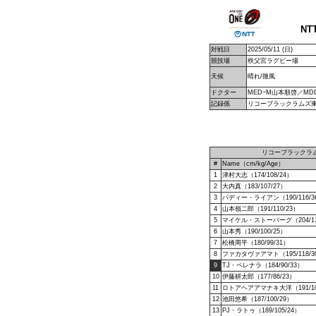
NT
対戦日
2025/05/11 (日)
競技場
秩父宮ラグビー場
天候
晴れ/微風
ドクター
MED−M山本順啓／M
記録係
リコーブラックラムズ
リコーブラックラ
#
Name（cm/kg/Age）
1
津村大志（174/108/24）
2
大内真（183/107/27）
3
パディー・ライアン（190/116/3
4
山本嶺二郎（191/110/23）
5
マイケル・ストーバーグ（204/11
6
山本秀（190/100/25）
7
松橋周平（180/99/31）
8
ファカタヴァアマト（195/118/3
9
TJ・ペレナラ（184/90/33）
10
伊藤耕太郎（177/86/23）
11
ロトアヘアアマナキ大洋（191/10
12
池田悠希（187/100/29）
13
PJ・ラトゥ（189/105/24）