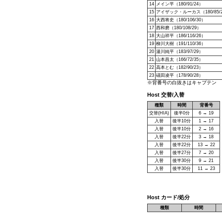
14
メイン平（180/91/24）
15
アイザック・ルーカス（180/85/
16
大西将史（180/106/30）
17
西和磨（180/108/29）
18
大山祥平（186/116/26）
19
柳川大樹（191/110/36）
20
湯川純平（183/97/29）
21
山本昌太（166/72/35）
22
高本とむ（182/90/23）
23
礒田凌平（178/90/28）
※背番号の白抜きはキャプテン
Host 交替/入替
種類
時間
背番号
交替(HIA)
後半0分
6 → 19
入替
後半10分
1 → 17
入替
後半10分
2 → 16
入替
後半22分
3 → 18
入替
後半22分
13 → 22
入替
後半27分
7 → 20
入替
後半30分
9 → 21
入替
後半30分
11 → 23
Host カード/処分
種類
時間