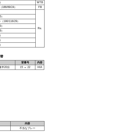
4）
WTB
86/89/24）
FB
）
25）
90/116/29）
33）
Re.
26）
9）
0）
8）
交替
背番号
内容
後半20分
15 → 22
HIA
内容
不当なプレー