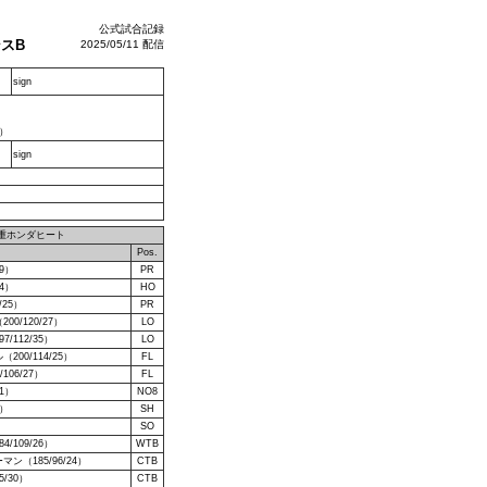
公式試合記録
ンスB
2025/05/11 配信
sign
）
sign
重ホンダヒート
）
Pos.
29）
PR
24）
HO
/25）
PR
0/120/27）
LO
/112/35）
LO
00/114/25）
FL
06/27）
FL
31）
NO8
8）
SH
SO
/109/26）
WTB
ン（185/96/24）
CTB
/30）
CTB