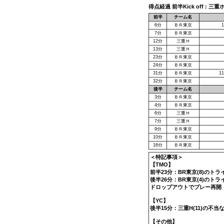
得点経過 前半Kick off : 三
前半
チーム名
6分
ＢＲ東京
7分
ＢＲ東京
12分
三重Ｈ
13分
三重Ｈ
23分
ＢＲ東京
24分
ＢＲ東京
31分
ＢＲ東京
1
32分
ＢＲ東京
後半
チーム名
3分
ＢＲ東京
4分
ＢＲ東京
6分
三重Ｈ
7分
三重Ｈ
9分
ＢＲ東京
10分
ＢＲ東京
16分
ＢＲ東京
＜特記事項＞
【TMO】
前半23分：BR東京(8)のト
後半26分：BR東京(4)の
ドロップアウトでプレー再開
【YC】
後半15分：三重H(11)の
【その他】