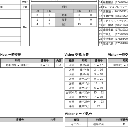
WTB
14
植村陽彦（177/80/2
26）
FB
反則
15
FC・デュプレッシー（1
PK
FK
PK
FK
16
當眞蓮（176/100/22
3
1
前半
6
0
17
平野叶翔（180/105/
1
1
後半
7
0
18
マティウス・バッソン（1
4
2
合計
13
0
19
秋山陽路（189/110/
Re.
20
山田生真（177/100/
21
竹中太一（173/82/2
22
中尾隼太（176/86/3
23
渡邉弐貴（175/89/2
Host 一時交替
Visitor 交替/入替
Visitor 一時
時間
背番号
内容
種類
時間
背番号
時間
前半39分 → 後半0分
6 → 19
HIA
入替
後半4分
1 → 17
後半9分 → 
入替
後半4分
2 → 16
入替
後半4分
3 → 18
入替
後半10分
9 → 21
交替
後半15分
18 → 3
入替
後半17分
5 → 19
交替(HIA)
後半20分
15 → 22
入替
後半27分
7 → 20
交替
後半27分
14 → 23
退出
後半29分
22
Visitor カード/処分
背番号
内容
種類
時間
背番号
イエロー
後半15分
11