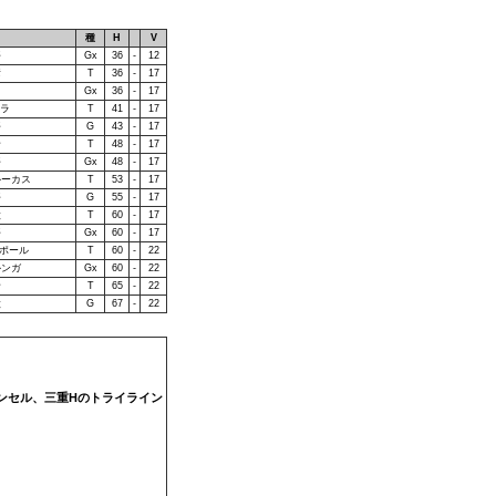
種
H
V
平
Gx
36
-
12
彦
T
36
-
17
Gx
36
-
17
ナラ
T
41
-
17
平
G
43
-
17
希
T
48
-
17
平
Gx
48
-
17
ルーカス
T
53
-
17
平
G
55
-
17
太
T
60
-
17
平
Gx
60
-
17
ナポール
T
60
-
22
ルンガ
Gx
60
-
22
希
T
65
-
22
太
G
67
-
22
ャンセル、三重Hのトライライン