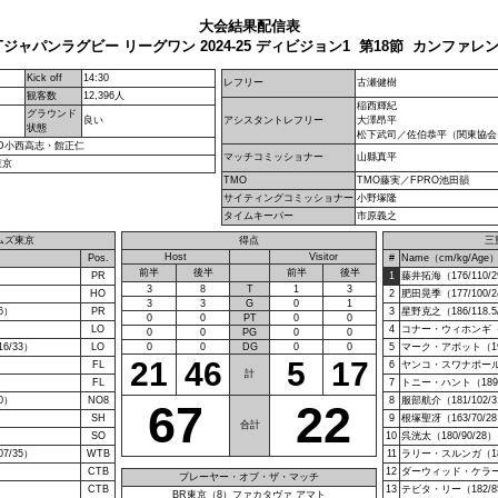
大会結果配信表
Tジャパンラグビー リーグワン 2024-25 ディビジョン1 第18節 カンファレ
Kick off
14:30
レフリー
古瀬健樹
観客数
12,396人
稲西輝紀
グラウンド
良い
アシスタントレフリー
大澤昂平
状態
松下武司／佐伯恭平（関東協会
DD小西高志・館正仁
マッチコミッショナー
山縣真平
東京
TMO
TMO藤実／FPRO池田韻
サイティングコミッショナー
小野塚隆
タイムキーパー
市原義之
ムズ東京
得点
三
Host
Visitor
Pos.
#
Name（cm/kg/Age
前半
後半
前半
後半
PR
1
藤井拓海（176/110/
3
8
T
1
3
HO
2
肥田晃季（177/100/
3
3
G
0
1
6）
PR
3
星野克之（186/118.5
0
0
PT
0
0
LO
4
コナー・ウィホンギ（20
0
0
PG
0
0
6/33）
LO
0
0
DG
0
0
5
マーク・アボット（197
21
46
5
17
FL
6
ヤンコ・スワナポール（2
計
FL
7
トニー・ハント（189/1
0）
NO8
8
服部航介（181/102/
67
22
SH
9
根塚聖冴（163/70/2
合計
SO
10
呉洸太（180/90/28）
7/35）
WTB
11
ラリー・スルンガ（184
CTB
12
ダーウィッド・ケラーマ
プレーヤー・オブ・ザ・マッチ
CTB
13
テビタ・リー（182/85
BR東京（8）ファカタヴァ アマト