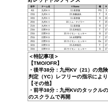
前半
チーム名
#.Name
種
H
4分
九州ＫＶ
11.萩原蓮
PG
3
15分
九州ＫＶ
15.加藤誠央
T
8
16分
九州ＫＶ
11.萩原蓮
G
10
20分
九州ＫＶ
10.トム・テイラー
T
15
21分
九州ＫＶ
11.萩原蓮
G
17
23分
日野ＲＤ
15.石本拓巳
T
17
23分
日野ＲＤ
10.サイモン・ヒッキー
G
17
25分
日野ＲＤ
14.水間夢翔
T
17
26分
日野ＲＤ
10.サイモン・ヒッキー
Gx
17
32分
日野ＲＤ
15.石本拓巳
T
17
33分
日野ＲＤ
10.サイモン・ヒッキー
G
17
＜特記事項＞
【TMO/OFR】
・後半38分：九州KV（21）の
判定（YC）レフリーの指示により
【その他】
・前半38分：九州KVのタックルの確
のスクラムで再開