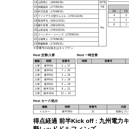
14
山田章仁（180/80/39）
WTB
15
加藤誠央（177/85/34）
FB
PK
FK
16
村川浩喜（175/98/33）
4
0
17
ファイアラガ望サムエル（176/112/26）
2
1
18
尾池亨允（183/113/31）
6
1
19
園中良寛（189/100/34）
Re.
20
山添圭祐（178/102/24）
21
スペンサー・ジーンズ（175/80/24）
22
古城隼人（175/88/28）
23
齊藤剛希（173/85/31）
※背番号の白抜きはキャプテン
Host 交替/入替
Host 一時交替
種類
時間
背番号
時間
背番号
入替
後半0分
1 → 17
入替
後半0分
7 → 20
入替
後半6分
2 → 16
入替
後半6分
3 → 18
入替
後半6分
5 → 19
入替
後半12分
9 → 21
入替
後半18分
12 → 22
Host カード/処分
種類
時間
背番号
内容
イエロー
後半38分
21
危険なプレ
得点経過 前半Kick off : 九州電力
野レッドドルフィンズ