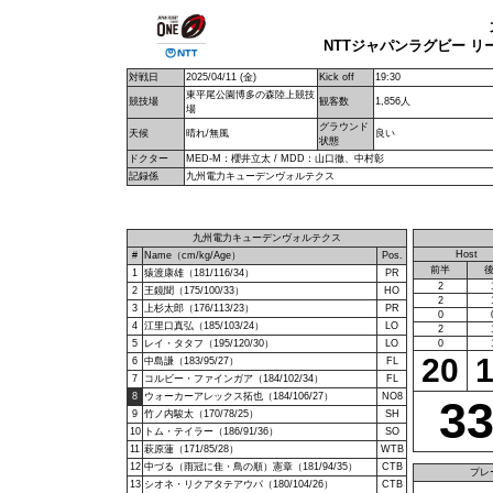
NTTジャパンラグビー リー
対戦日
2025/04/11 (金)
Kick off
19:30
東平尾公園博多の森陸上競技
競技場
観客数
1,856人
場
グラウンド
天候
晴れ/無風
良い
状態
ドクター
MED-M：櫻井立太 / MDD：山口徹、中村彰
記録係
九州電力キューデンヴォルテクス
九州電力キューデンヴォルテクス
Host
#
Name（cm/kg/Age）
Pos.
前半
1
猿渡康雄（181/116/34）
PR
2
2
王鏡聞（175/100/33）
HO
2
3
上杉太郎（176/113/23）
PR
0
4
江里口真弘（185/103/24）
LO
2
5
レイ・タタフ（195/120/30）
LO
0
20
6
中島謙（183/95/27）
FL
7
コルビー・ファインガア（184/102/34）
FL
8
ウォーカーアレックス拓也（184/106/27）
NO8
3
9
竹ノ内駿太（170/78/25）
SH
10
トム・テイラー（186/91/36）
SO
11
萩原蓮（171/85/28）
WTB
12
中づる（雨冠に隹・鳥の順）憲章（181/94/35）
CTB
プレ
13
シオネ・リクアタテアウパ（180/104/26）
CTB