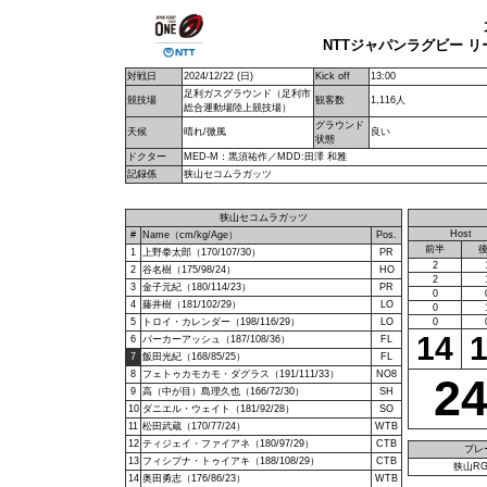
NTTジャパンラグビー リー
対戦日
2024/12/22 (日)
Kick off
13:00
足利ガスグラウンド（足利市
競技場
観客数
1,116人
総合運動場陸上競技場）
グラウンド
天候
晴れ/微風
良い
状態
ドクター
MED-M：黒須祐作／MDD:田澤 和雅
記録係
狭山セコムラガッツ
狭山セコムラガッツ
Host
#
Name（cm/kg/Age）
Pos.
前半
1
上野拳太郎（170/107/30）
PR
2
2
谷名樹（175/98/24）
HO
2
3
金子元紀（180/114/23）
PR
0
4
藤井樹（181/102/29）
LO
0
5
トロイ・カレンダー（198/116/29）
LO
0
14
6
パーカーアッシュ（187/108/36）
FL
7
飯田光紀（168/85/25）
FL
8
フェトゥカモカモ・ダグラス（191/111/33）
NO8
2
9
高（中が目）島理久也（166/72/30）
SH
10
ダニエル・ウェイト（181/92/28）
SO
11
松田武蔵（170/77/24）
WTB
12
ティジェイ・ファイアネ（180/97/29）
CTB
プレ
13
フィシプナ・トゥイアキ（188/108/29）
CTB
狭山RG
14
奥田勇志（176/86/23）
WTB