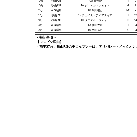
9分
狭山RG
7.飯田光紀
T
5
9分
狭山RG
10.ダニエル・ウェイト
G
7
15分
ＷＧ昭島
10.半田裕己
PG
7
17分
狭山RG
15.チェイス・ティアティア
T
12
18分
狭山RG
10.ダニエル・ウェイト
G
14
38分
ＷＧ昭島
13.横田大輝
T
14
39分
ＷＧ昭島
10.半田裕己
G
14
＜特記事項＞
【シンビン理由】
・前半37分：狭山RGの不当なプレーは、デリバレートノックオン