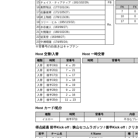
15
チェイス・ティアティア（181/102/29）
FB
PK
FK
16
奥野翔太（177/101/24）
7
0
17
佐藤俊輝（171/105/27）
10
0
18
村上翔梧（178/113/28）
17
0
19
コリー・ヒル（195/115/32）
Re.
20
水谷健人（183/99/27）
21
大熊陽介（180/102/26）
22
堤英登（163/68/27）
23
中洲晴陽（174/85/24）
※背番号の白抜きはキャプテン
Host 交替/入替
Host 一時交替
種類
時間
背番号
時間
背番号
入替
前半19分
4 → 20
入替
前半20分
7 → 21
入替
後半17分
1 → 17
入替
後半19分
3 → 18
入替
後半22分
8 → 19
入替
後半28分
9 → 22
入替
後半28分
2 → 16
入替
後半35分
11 → 23
Host カード/処分
種類
時間
背番号
内容
イエロー
前半37分
13
不当なプレ
得点経過 前半Kick off : 狭山セコムラガッツ / 後半Kick off 
前半
チーム名
#.Name
種
H