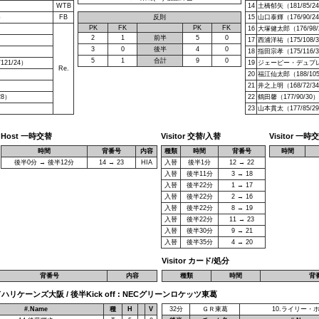
WTB
14
土橋郁矢（181/85/2
）
FB
反則
15
山口泰輝（176/90/2
PK
FK
PK
FK
16
大塚健太郎（176/98/
2
1
前半
5
0
17
西浦洋祐（175/108/
3
0
後半
4
0
18
指田宗孝（175/116/
5
1
合計
9
0
21/24）
19
ジェーピー・デュプレア（
Re.
20
福江仙太郎（188/105
21
井之上明（168/72/3
28）
22
鶴田馨（177/90/30）
23
山本貫太（177/85/2
Host 一時交替
Visitor 交替/入替
Visitor 一時
時間
背番号
内容
種類
時間
背番号
時間
後半0分 → 後半12分
14 → 23
HIA
入替
後半1分
12 → 22
入替
後半11分
3 → 18
入替
後半22分
1 → 17
入替
後半22分
2 → 16
入替
後半22分
8 → 19
入替
後半22分
11 → 23
入替
後半30分
9 → 21
入替
後半35分
4 → 20
Visitor カード/処分
背番号
内容
種類
時間
背
ッドハリケーンズ大阪 / 後半Kick off : NECグリーンロケッツ東葛
#.Name
種
H
V
32分
ＧＲ東葛
10.ライリー・