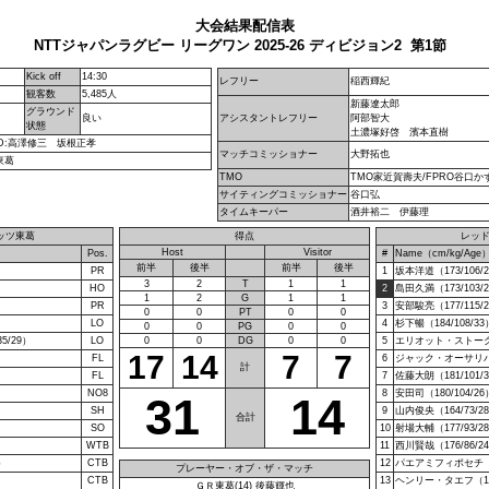
大会結果配信表
NTTジャパンラグビー リーグワン 2025-26 ディビジョン2 第1節
Kick off
14:30
レフリー
稲西輝紀
観客数
5,485人
新藤遼太郎
グラウンド
良い
アシスタントレフリー
阿部智大
状態
土濃塚好啓 濱本直樹
DD:高澤修三 坂根正孝
マッチコミッショナー
大野拓也
東葛
TMO
TMO家近賀壽夫/FPRO谷口か
サイティングコミッショナー
谷口弘
タイムキーパー
酒井裕二 伊藤理
ッツ東葛
得点
レッ
Host
Visitor
Pos.
#
Name（cm/kg/Age
前半
後半
前半
後半
PR
1
坂本洋道（173/106/
3
2
T
1
1
HO
2
島田久満（173/103/
1
2
G
1
1
PR
3
安部駿亮（177/115/
0
0
PT
0
0
）
LO
4
杉下暢（184/108/33
0
0
PG
0
0
5/29）
LO
0
0
DG
0
0
5
エリオット・ストーク（1
17
14
7
7
）
FL
6
ジャック・オーサリバン（
計
FL
7
佐藤大朗（181/101/
NO8
8
安田司（180/104/26
31
14
SH
9
山内俊央（164/73/2
合計
SO
10
射場大輔（177/93/2
WTB
11
西川賢哉（176/86/2
）
CTB
12
パエアミフィポセチ（18
プレーヤー・オブ・ザ・マッチ
CTB
13
ヘンリー・タエフ（183
ＧＲ東葛(14) 後藤輝也