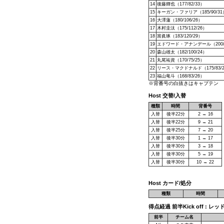
14
後藤輝也（177/82/33）
15
キーガン・ファリア（185/90/31
16
大澤蓮（180/106/26）
17
木村圭汰（175/112/26）
18
當眞琢（183/120/29）
19
エドワード・アナンデール（200/1
20
森山雄太（182/100/24）
21
丸尾祐資（170/75/25）
22
リース・マクドナルド（175/83/
23
福山竜斗（168/83/26）
※背番号の白抜きはキャプテン
Host 交替/入替
種類
時間
背番号
入替
後半22分
2 → 16
入替
後半22分
9 → 21
入替
後半25分
7 → 20
入替
後半30分
1 → 17
入替
後半30分
3 → 18
入替
後半30分
5 → 19
入替
後半30分
10 → 22
Host カード/処分
種類
時間
得点経過 前半Kick off : レ
前半
チーム名