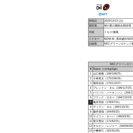
対戦日
2025/12/13 (土)
競技場
柏の葉公園総合競技場
天候
くもり/微風
ドクター
MDM-M: 濱本健作/M
記録係
NECグリーンロケッツ
NECグリーンロケ
#
Name（cm/kg/Age）
1
山口泰雅（169/106/25）
2
小林恵太（175/106/26）
3
菊田圭佑（173/113/27）
4
ブレンドン・ネル（196/117/25
5
パリパリ・パーキンソン（204/13
6
フランク・ロホー（194/110/24
7
亀井亮依（178/97/31）
8
ディラン・ネル（185/110/33）
9
藤井達哉（164/65/25）
10
ライリー・ホヘパ（186/93/30）
11
尾又寛汰（171/82/31）
12
オルビン・レジャー（184/94/28
13
小幡将己（181/91/26）