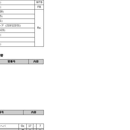
4）
WTB
4）
FB
28）
35）
31）
210/122/31）
Re.
/23）
4）
9）
交替
背番号
内容
番号
内容
ホヘパ
Gx
17
-
7