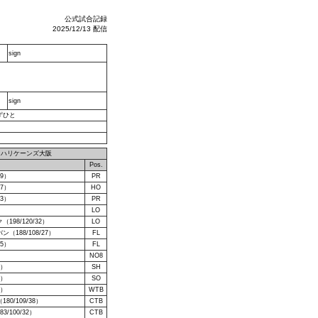
公式試合記録
2025/12/13 配信
sign
sign
ずひと
ドハリケーンズ大阪
）
Pos.
29）
PR
27）
HO
23）
PR
）
LO
98/120/32）
LO
188/108/27）
FL
35）
FL
）
NO8
8）
SH
8）
SO
4）
WTB
0/109/38）
CTB
/100/32）
CTB