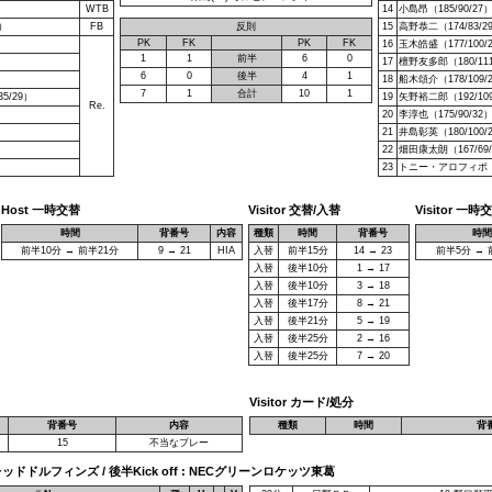
WTB
14
小島昂（185/90/27
）
FB
反則
15
高野恭二（174/83/2
PK
FK
PK
FK
16
玉木皓盛（177/100/
1
1
前半
6
0
17
檀野友多郎（180/111
6
0
後半
4
1
18
船木頌介（178/109/
7
1
合計
10
1
5/29）
19
矢野裕二郎（192/109
Re.
）
20
李淳也（175/90/32
21
井島彰英（180/100/
22
畑田康太朗（167/69/
23
トニー・アロフィポ（18
Host 一時交替
Visitor 交替/入替
Visitor 一時
時間
背番号
内容
種類
時間
背番号
時間
前半10分 → 前半21分
9 → 21
HIA
入替
前半15分
14 → 23
前半5分 → 
入替
後半10分
1 → 17
入替
後半10分
3 → 18
入替
後半17分
8 → 21
入替
後半21分
5 → 19
入替
後半25分
2 → 16
入替
後半25分
7 → 20
Visitor カード/処分
背番号
内容
種類
時間
背
15
不当なプレー
野レッドドルフィンズ / 後半Kick off : NECグリーンロケッツ東葛