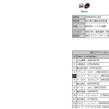
対戦日
2026/02/22 (日)
競技場
柏の葉公園総合競技場
天候
晴れ時々くもり/強風
ドクター
MED-M：濱本健作／
記録係
NECグリーンロケッツ
NECグリーンロケ
#
Name（cm/kg/Age）
1
山口泰雅（169/106/25）
2
小林恵太（175/106/26）
3
亀山昇太郎（176/115/23）
4
フランク・ロホー（194/110/24
5
ローリー・アーノルド（208/120/
6
ティモテ・タヴァレア（186/105/
7
森山雄太（182/100/24）
8
ディラン・ネル（185/110/33）
9
藤井達哉（164/65/25）
10
リース・マクドナルド（175/83/
11
尾又寛汰（171/82/31）
12
オルビン・レジャー（184/94/28
13
ロトアヘアアマナキ大洋（191/10