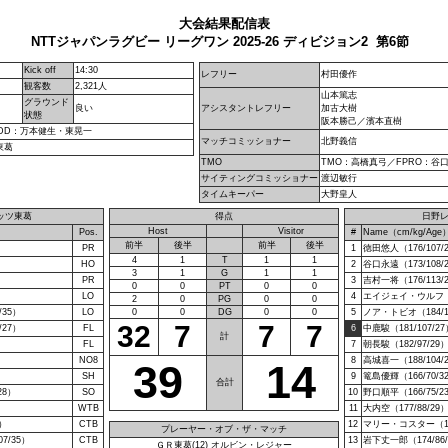
大会結果配信表
NTTジャパンラグビー リーグワン 2025-26 ディビジョン2 第6節
Kick off
14:30
レフリー
村田優作
観客数
2,321人
山本篤志
グラウンド
良い
アシスタントレフリー
加古大樹
状態
阪本勝己／濱本直樹
MDD：万本健生・東晃一
マッチコミッショナー
北野義信
東葛
TMO
TMO：高橋真弓／FPRO：谷
サイティングコミッショナー
渡辺敏行
タイムキーパー
大野皇人
ッツ東葛
得点
日野
Host
Visitor
Pos.
#
Name（cm/kg/Age
前半
後半
前半
後半
PR
1
徳田悠人（176/107/
4
1
T
1
1
HO
2
谷口永遠（173/108/
3
1
G
1
1
PR
3
吉村一将（176/113/
0
0
PT
0
0
）
LO
4
エイジェイ・ウルフ（19
2
0
PG
0
0
35）
LO
0
0
DG
0
0
5
ノア・トビオ（184/1
32
7
7
7
27）
FL
6
中鹿駿（181/107/27
計
FL
7
朝長駿（182/97/29
NO8
8
高城喜一（188/104/
39
14
SH
9
篭島優輝（166/70/3
合計
28）
SO
10
野口順平（166/75/2
WTB
11
大内空（177/88/29
）
CTB
12
マリー・コスター（189
プレーヤー・オブ・ザ・マッチ
7/35）
CTB
13
岩下丈一郎（174/86/
ＧＲ東葛(12) オルビン・レジャー