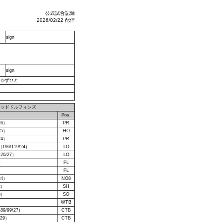
公式試合記録
2026/02/22 配信
sign
sign
口かずひと
レッドドルフィンズ
）
Pos.
26）
PR
25）
HO
24）
PR
6/119/24）
LO
20/27）
LO
）
FL
）
FL
24）
NO8
2）
SH
3）
SO
）
WTB
/99/27）
CTB
29）
CTB