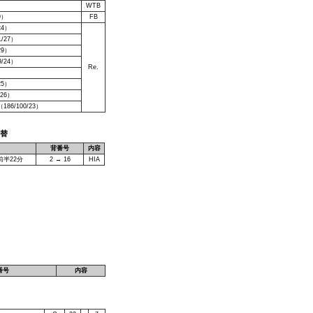
）
WTB
9）
FB
24）
/27）
29）
/24）
Re.
）
25）
26）
6/100/23）
交替
背番号
内容
前半22分
2 → 16
HIA
番号
内容