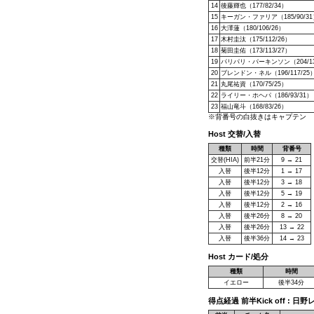
14
後藤輝也（177/82/34）
15
キーガン・ファリア（185/90/31
16
大澤蓮（180/106/26）
17
木村圭汰（175/112/26）
18
菊田圭佑（173/113/27）
19
パリパリ・パーキンソン（204/13
20
ブレンドン・ネル（196/117/25
21
丸尾祐資（170/75/25）
22
ライリー・ホヘパ（186/93/31）
23
福山竜斗（168/83/26）
※背番号の白抜きはキャプテン
Host 交替/入替
種類
時間
背番号
交替(HIA)
前半21分
9 → 21
入替
後半12分
1 → 17
入替
後半12分
3 → 18
入替
後半12分
5 → 19
入替
後半12分
2 → 16
入替
後半26分
8 → 20
入替
後半26分
13 → 22
入替
後半36分
14 → 23
Host カード/処分
種類
時間
イエロー
後半34分
得点経過 前半Kick off : 日