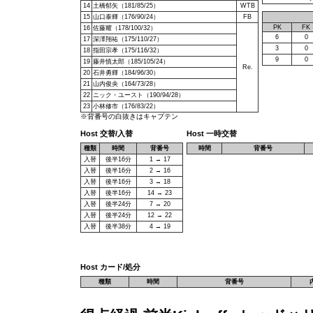
14
土橋郁矢（181/85/25）
WTB
15
山口泰輝（176/90/24）
FB
PK
FK
16
佐藤耀（178/100/32）
6
0
17
深澤翔祐（175/110/27）
3
0
18
指田宗孝（175/116/32）
9
0
19
藤井慎太郎（185/105/24）
Re.
20
石井勇輝（184/96/30）
21
山内俊央（164/73/28）
22
ニック・ユースト（190/94/28）
23
小林修市（176/83/22）
※背番号の白抜きはキャプテン
Host 交替/入替
Host 一時交替
種類
時間
背番号
時間
背番号
入替
後半16分
1 → 17
入替
後半16分
2 → 16
入替
後半16分
3 → 18
入替
後半16分
14 → 23
入替
後半24分
7 → 20
入替
後半24分
12 → 22
入替
後半38分
4 → 19
Host カード/処分
種類
時間
背番号