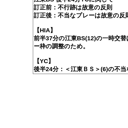
訂正前：不行跡は故意の反則
訂正後：不当なプレーは故意の反
【HIA】
前半37分の江東BS(12)の⼀時交
ー枠の調整のため。
【YC】
後半24分：＜江東ＢＳ＞(6)の不