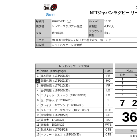
NTTジャパンラグビー リー
対戦日
2026/04/11 (土)
Kick off
14:30
競技場
ヤンマースタジアム長居
観客数
4,150人
グラウンド
天候
晴れ/弱風
良い
状態
ドクター
MED-M:田中誠人 / MDD:中村夫左央・舘 正仁
記録係
レッドハリケーンズ大阪
レッドハリケーンズ大阪
Host
#
Name（cm/kg/Age）
Pos.
前半
1
坂本洋道（173/106/29）
PR
1
2
島田久満（173/103/27）
HO
1
3
安部駿亮（177/115/23）
PR
0
4
金子琉聖（193/106/23）
LO
0
5
エリオット・ストーク（198/120/32）
LO
0
7
6
五十野海大（182/107/25）
FL
7
ブレイク・ギブソン（186/102/30）
FL
8
ジャック・オーサリバン（188/108/27）
NO8
3
9
赤迫幸知（161/65/22）
SH
10
呉嶺太（170/82/27）
SO
11
東海隼（182/84/22）
WTB
12
射場大輔（177/93/28）
CTB
プレ
13
ヘンリー・タエフ（183/100/33）
CTB
ＲＨ大