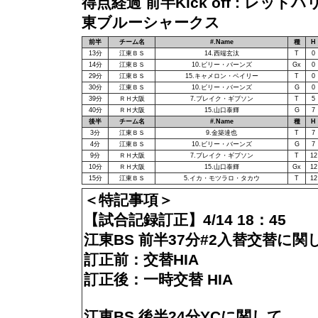
得点経過 前半Kick off : レッドハ
東ブルーシャークス
前半
チーム名
#.Name
種
H
13分
江東ＢＳ
14.西端玄汰
T
0
14分
江東ＢＳ
10.ビリー・バーンズ
Gx
0
29分
江東ＢＳ
15.キャメロン・ベイリー
T
0
30分
江東ＢＳ
10.ビリー・バーンズ
G
0
39分
ＲＨ大阪
7.ブレイク・ギブソン
T
5
40分
ＲＨ大阪
15.山口泰輝
G
7
後半
チーム名
#.Name
種
H
3分
江東ＢＳ
9.金築達也
T
7
4分
江東ＢＳ
10.ビリー・バーンズ
G
7
9分
ＲＨ大阪
7.ブレイク・ギブソン
T
12
10分
ＲＨ大阪
15.山口泰輝
Gx
12
15分
江東ＢＳ
5.イカ・モツラロ・タカウ
T
12
＜特記事項＞
【試合記録訂正】4/14 18：45
江東BS 前半37分#2入替交替に関
訂正前：交替HIA
訂正後：一時交替 HIA
江東BS 後半24分YCに関して