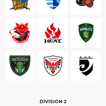
D
IVISION
2