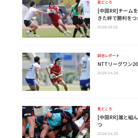
見どころ
[中国RR]チー
きた絆で勝利をつ
2026.05.02
試合レポート
NTTリーグワン202
2026.04.26
見どころ
[中国RR]誰と
つ
2026.04.23