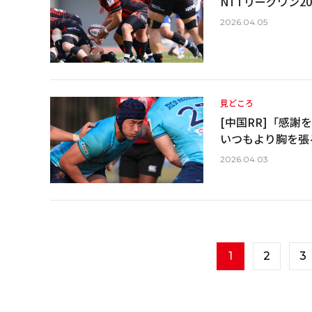
NTTリーグワン202
2026.04.05
見どころ
[中国RR]「感
いつもより胸を張
2026.04.03
1
2
3