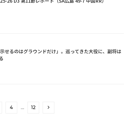
5-26 D3 第11節レポート（SA広島 49-7 中国RR）
謝を示せるのはグラウンドだけ」。巡ってきた大役に、副将は
る
4
…
12