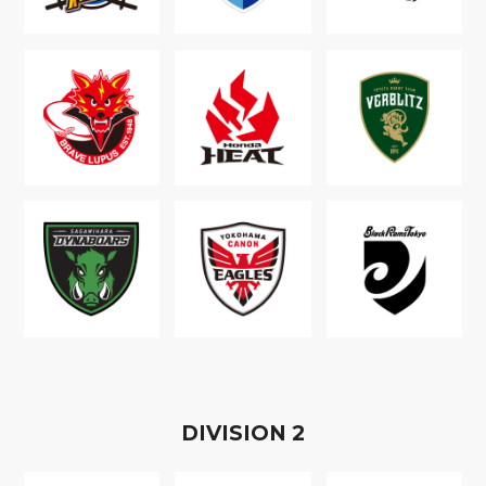
D
IVISION
2