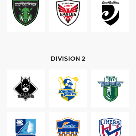
D
IVISION
2