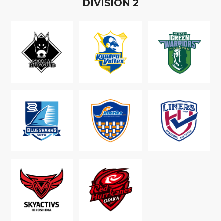
D
IVISION
2