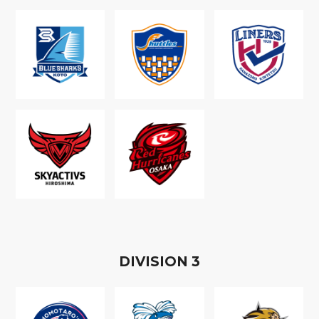
D
IVISION
3