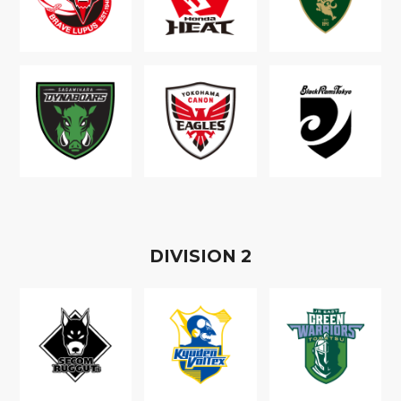
D
IVISION
2