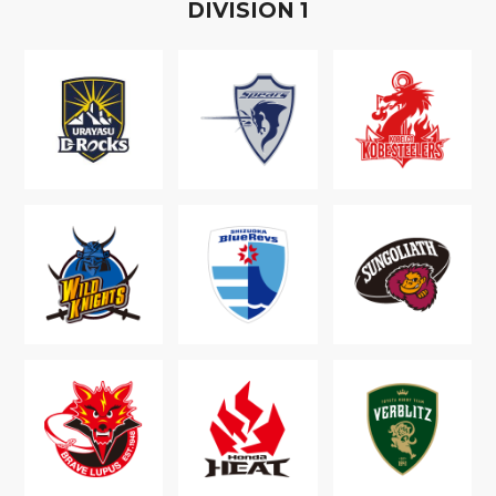
D
IVISION
1