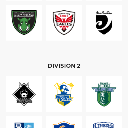
D
IVISION
2