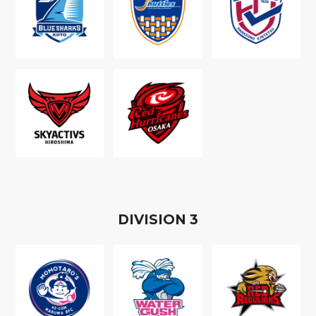
D
IVISION
3