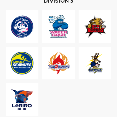
D
IVISION
3