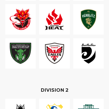
D
IVISION
2