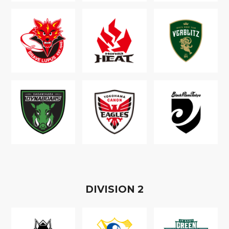
D
IVISION
2