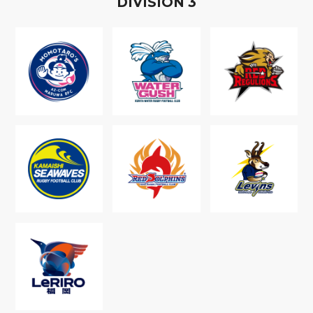
D
IVISION
3