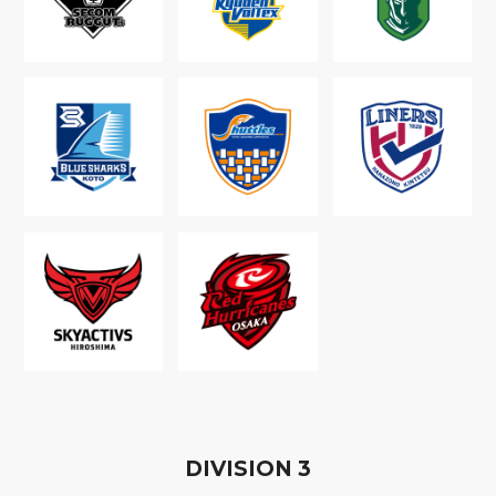
D
IVISION
3