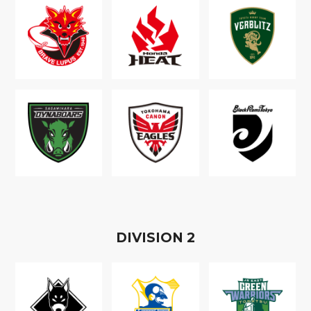
D
IVISION
2