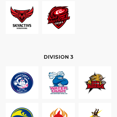
D
IVISION
3