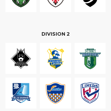
D
IVISION
2