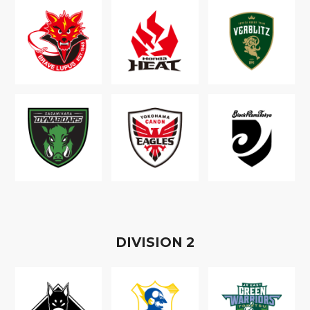
D
IVISION
2