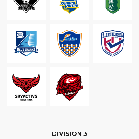
D
IVISION
3