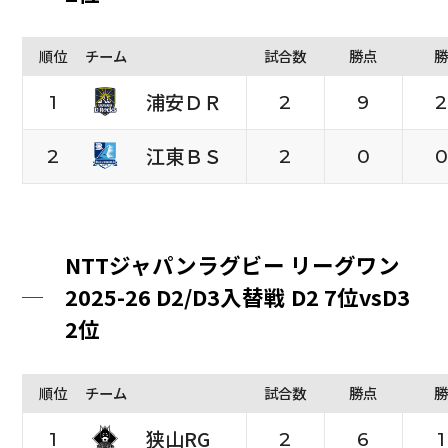
順位
チーム
試合数
勝点
勝
浦安ＤＲ
1
2
9
2
江東ＢＳ
2
2
0
0
NTTジャパンラグビー リーグワン
2025-26 D2/D3入替戦 D2 7位vsD3
2位
順位
チーム
試合数
勝点
勝
狭山RG
1
2
6
1