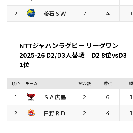
釜石ＳＷ
2
2
4
1
NTTジャパンラグビー リーグワン
2025-26 D2/D3入替戦 D2 8位vsD3
1位
順位
チーム
試合数
勝点
勝
ＳＡ広島
1
2
6
1
日野ＲＤ
2
2
4
1