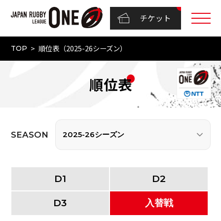
チケット
順位表（2025-26シーズン）
TOP
順位表
SEASON
D
1
D
2
D
3
入替戦