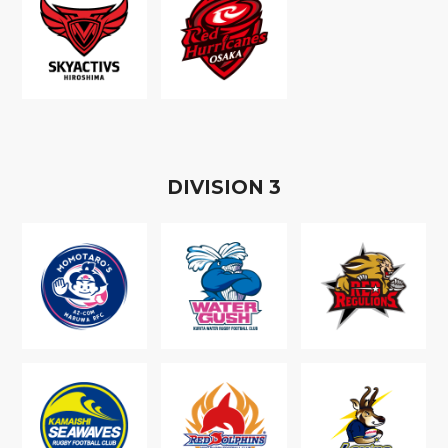
D
IVISION
3