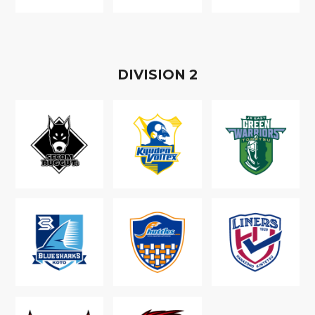
D
IVISION
2