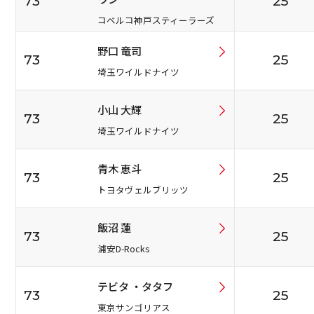
73
25
コベルコ神戸スティーラーズ
野口 竜司
73
25
埼玉ワイルドナイツ
小山 大輝
73
25
埼玉ワイルドナイツ
青木 恵斗
73
25
トヨタヴェルブリッツ
飯沼 蓮
73
25
浦安D-Rocks
テビタ ・タタフ
73
25
東京サンゴリアス