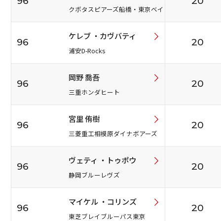
96
20
クボタスピアーズ船橋・東京ベイ
ケレブ ・カヴバティ
96
20
浦安D-Rocks
岡野 喬吾
96
20
三重ホンダヒート
宮里 侑樹
96
20
三菱重工相模原ダイナボアーズ
ヴェティ ・トゥポウ
96
20
静岡ブルーレヴズ
マイケル ・コリンズ
96
20
東芝ブレイブルーパス東京