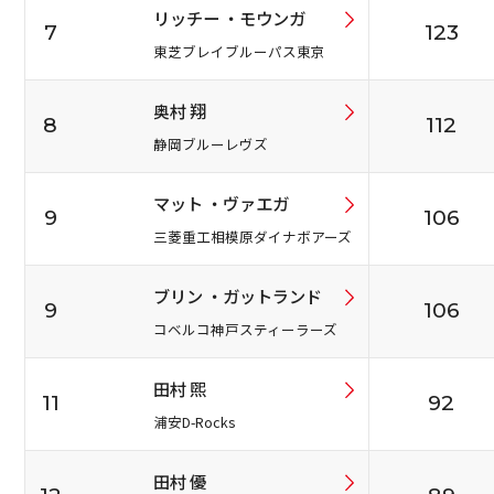
リッチー ・モウンガ
7
123
東芝ブレイブルーパス東京
奥村 翔
8
112
静岡ブルーレヴズ
マット ・ヴァエガ
9
106
三菱重工相模原ダイナボアーズ
ブリン ・ガットランド
9
106
コベルコ神戸スティーラーズ
田村 煕
11
92
浦安D-Rocks
田村 優