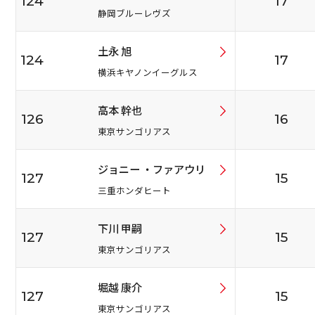
124
17
静岡ブルーレヴズ
土永 旭
124
17
横浜キヤノンイーグルス
高本 幹也
126
16
東京サンゴリアス
ジョニー ・ファアウリ
127
15
三重ホンダヒート
下川 甲嗣
127
15
東京サンゴリアス
堀越 康介
127
15
東京サンゴリアス