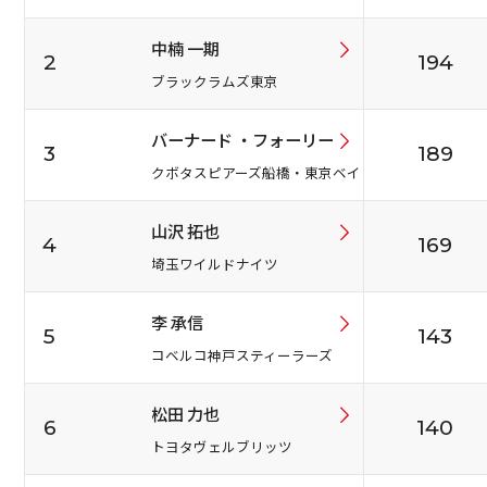
中楠 一期
2
194
ブラックラムズ東京
バーナード ・フォーリー
3
189
クボタスピアーズ船橋・東京ベイ
山沢 拓也
4
169
埼玉ワイルドナイツ
李 承信
5
143
コベルコ神戸スティーラーズ
松田 力也
6
140
トヨタヴェルブリッツ