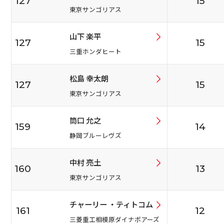
127
15
東京サンゴリアス
山下 楽平
127
15
三重ホンダヒート
松島 幸太朗
127
15
東京サンゴリアス
筒口 允之
159
14
静岡ブルーレヴズ
中村 亮土
160
13
東京サンゴリアス
チャーリー ・ティトコム
161
12
三菱重工相模原ダイナボアーズ