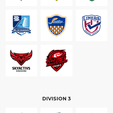
D
IVISION
3