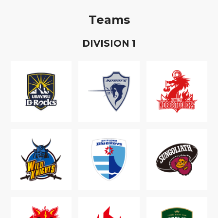
Teams
D
IVISION
1