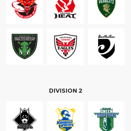
D
IVISION
2