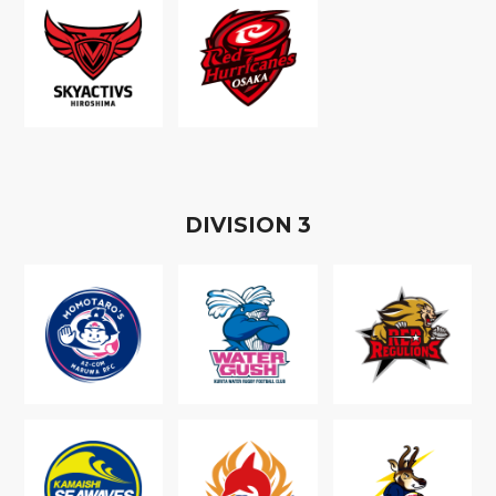
D
IVISION
3