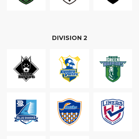
D
IVISION
2