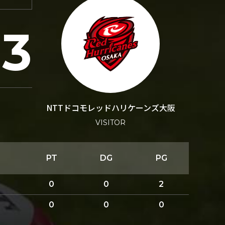
13
NTTドコモレッドハリケーンズ大阪
VISITOR
PT
DG
PG
0
0
2
0
0
0