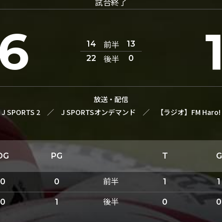
試合終了
6
前半
14
13
後半
22
0
放送・配信
J SPORTS 2
／
J SPORTSオンデマンド
／
【ラジオ】FM Haro!
DG
PG
T
G
前半
0
0
1
1
後半
0
1
0
0