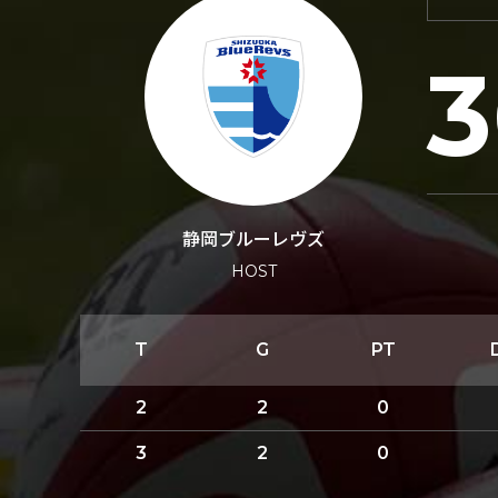
3
静岡ブルーレヴズ
HOST
T
G
PT
2
2
0
3
2
0