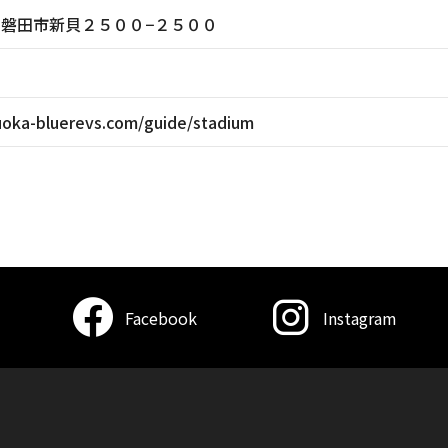
静岡県磐田市新貝２５００−２５００
uoka-bluerevs.com/guide/stadium
Facebook
Instagram