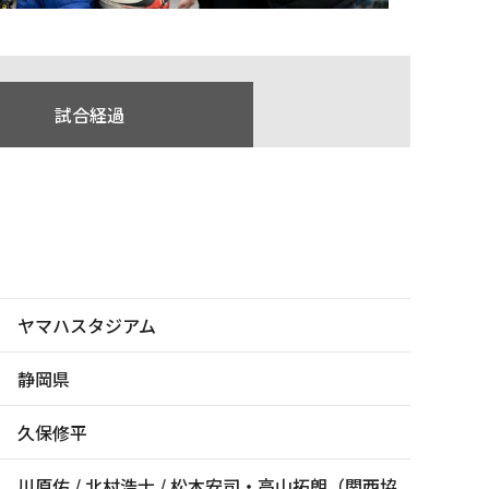
試合経過
ヤマハスタジアム
静岡県
久保修平
川原佑 / 北村浩士 / 松本安司・高山拓朗（関西協