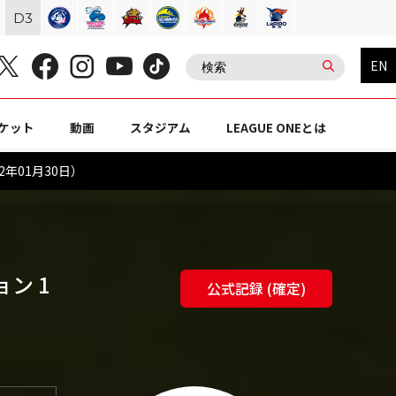
D
3
EN
ケット
動画
スタジアム
LEAGUE ONEとは
2年01月30日）
ョン 1
公式記録 (確定)