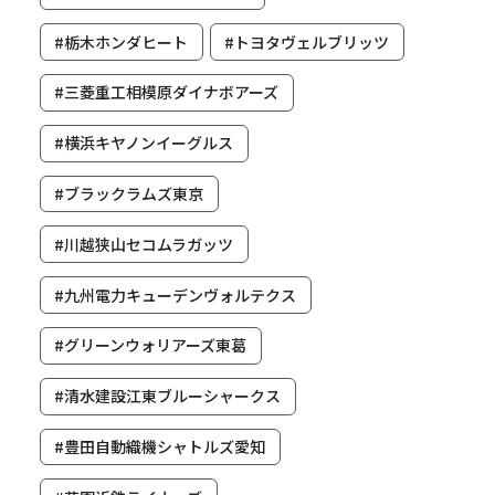
#栃木ホンダヒート
#トヨタヴェルブリッツ
#三菱重工相模原ダイナボアーズ
#横浜キヤノンイーグルス
#ブラックラムズ東京
#川越狭山セコムラガッツ
#九州電力キューデンヴォルテクス
#グリーンウォリアーズ東葛
#清水建設江東ブルーシャークス
#豊田自動織機シャトルズ愛知