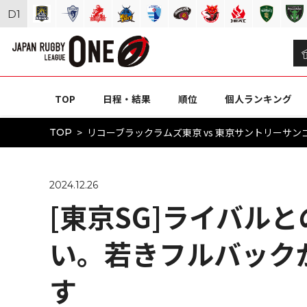
D
1
TOP
日程・結果
順位
個人ランキング
リコーブラックラムズ東京 vs 東京サントリーサンゴリ
TOP
2024.12.26
[東京SG]ライバル
い。若きフルバック
す