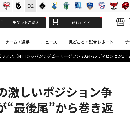
D
2
チケットご購入
観戦ガイド
チーム・選手
ニュース
見どころ・試合レポート
チ
アス（NTTジャパンラグビー リーグワン 2024-25 ディビジョン1：20
との激しいポジション争
が“最後尾”から巻き返