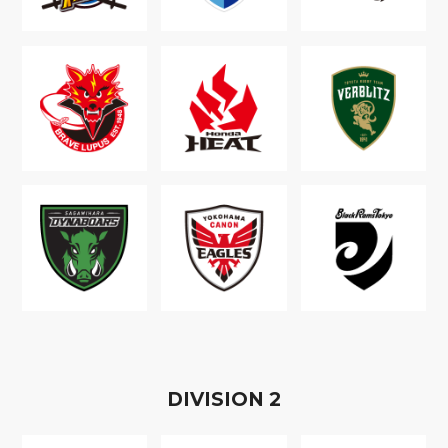
D
IVISION
2