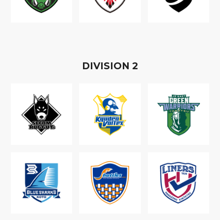
D
IVISION
2