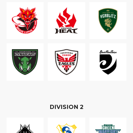
D
IVISION
2