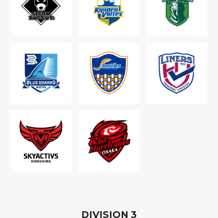
D
IVISION
3