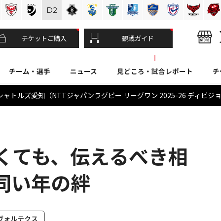
D
2
チケットご購入
観戦ガイド
チーム・選手
ニュース
見どころ・試合レポート
チ
トルズ愛知（NTTジャパンラグビー リーグワン 2025-26 ディビジョン
なくても、伝えるべき相
同い年の絆
ヴォルテクス