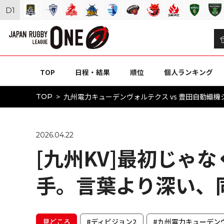
D
1
TOP
日程・結果
順位
個人ランキング
九州電力キューデンヴォルテクス vs 豊田自動織機シャ
TOP
2026.04.22
[九州KV]最初じゃ
手。言葉より深い、
見どころ
#ディビジョン2
#九州電力キューデン