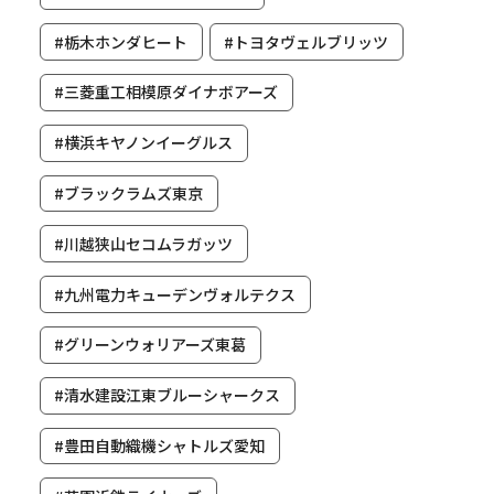
#栃木ホンダヒート
#トヨタヴェルブリッツ
#三菱重工相模原ダイナボアーズ
#横浜キヤノンイーグルス
#ブラックラムズ東京
#川越狭山セコムラガッツ
#九州電力キューデンヴォルテクス
#グリーンウォリアーズ東葛
#清水建設江東ブルーシャークス
#豊田自動織機シャトルズ愛知