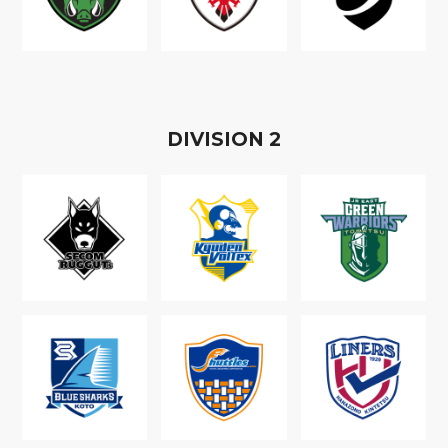
D
IVISION
2