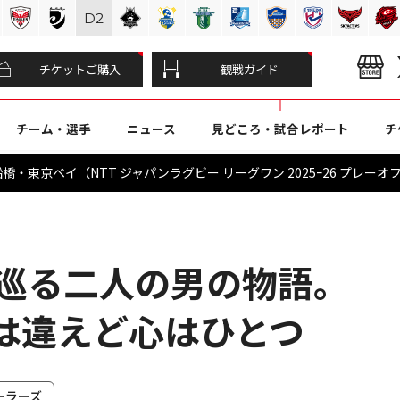
D
2
チケットご購入
観戦ガイド
チーム・選手
ニュース
見どころ・試合レポート
チ
・東京ベイ（NTT ジャパンラグビー リーグワン 2025ｰ26 プレーオフ
番を巡る二人の男の物語。
は違えど心はひとつ
ーラーズ