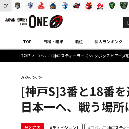
D
1
TOP
日程・結果
順位
個人ランキング
コベルコ神戸スティーラーズ vs クボタスピアーズ船橋
TOP
2026.06.05
[神戸S]3番と18
日本一へ、戦う場所
見どころ
#ディビジョン1
#コベルコ神戸スティ