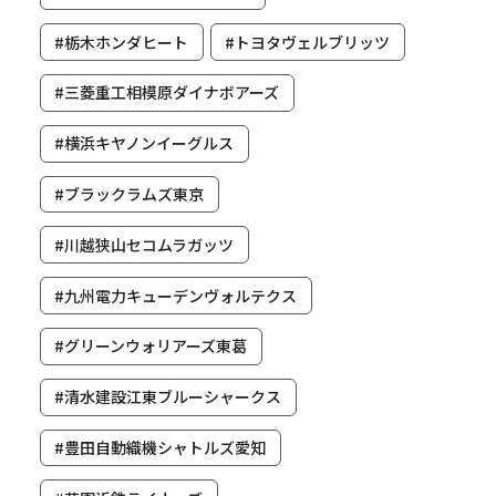
#栃木ホンダヒート
#トヨタヴェルブリッツ
#三菱重工相模原ダイナボアーズ
#横浜キヤノンイーグルス
#ブラックラムズ東京
#川越狭山セコムラガッツ
#九州電力キューデンヴォルテクス
#グリーンウォリアーズ東葛
#清水建設江東ブルーシャークス
#豊田自動織機シャトルズ愛知