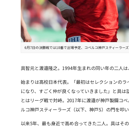
6月7日の決勝戦では18番で出場予定、コベルコ神戸スティーラーズ
具智元と渡邉隆之。1994年生まれの同い年の二人
始まりは高校日本代表。「最初はセレクションのラ
になり、すごく仲が良くなっていきました」と具は話
とはリーグ戦で対峙。2017年に渡邉が神戸製鋼コベ
ルコ神戸スティーラーズ（以下、神戸S）の門を叩
以来5年、最も身近で高め合ってきた二人。具はそ