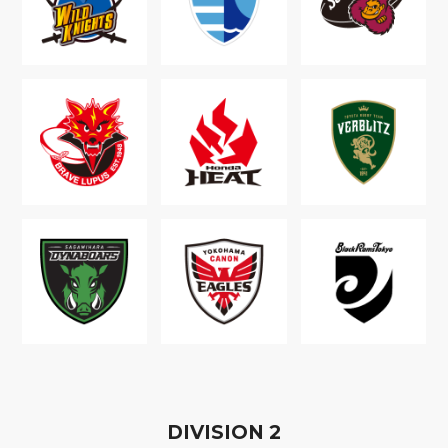
D
IVISION
2