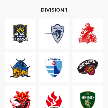
D
IVISION
1