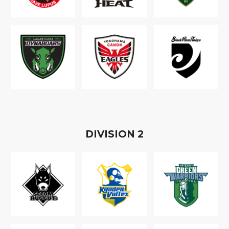
D
IVISION
2