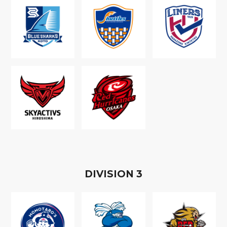
D
IVISION
3