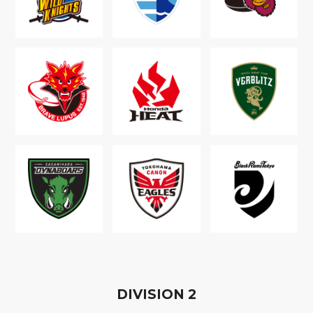
D
IVISION
2