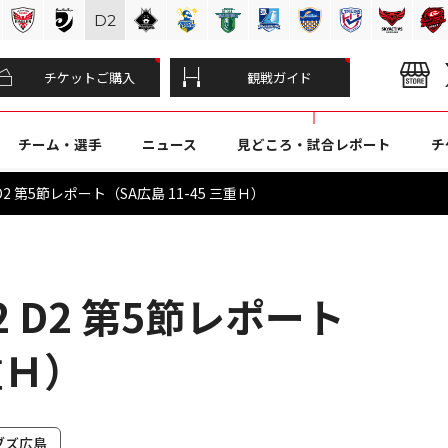
D
2
チケットご購入
観戦ガイド
チーム・選手
ニュース
見どころ・試合レポート
チ
D2 第5節レポート（SA広島 11-45 三重Ｈ）
2 D2 第5節レポート
重Ｈ）
ブズ広島