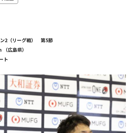
ョン2（リーグ戦） 第5節
ium （広島県）
ヒート