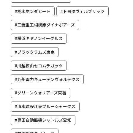
#栃木ホンダヒート
#トヨタヴェルブリッツ
#三菱重工相模原ダイナボアーズ
#横浜キヤノンイーグルス
#ブラックラムズ東京
#川越狭山セコムラガッツ
#九州電力キューデンヴォルテクス
#グリーンウォリアーズ東葛
#清水建設江東ブルーシャークス
#豊田自動織機シャトルズ愛知