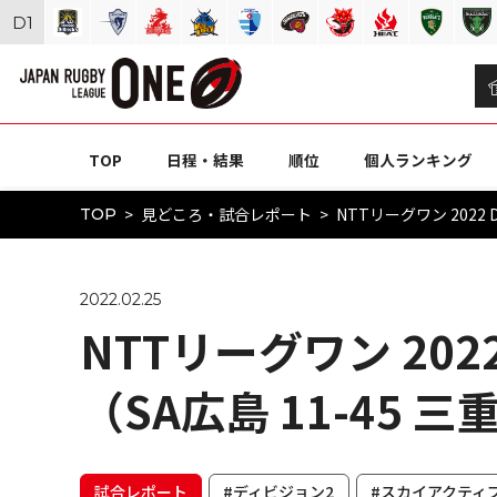
D
1
TOP
日程・結果
順位
個人ランキング
見どころ・試合レポート
NTTリーグワン 2022 
TOP
2022.02.25
NTTリーグワン 202
（SA広島 11-45 三
試合レポート
#ディビジョン2
#スカイアクティ