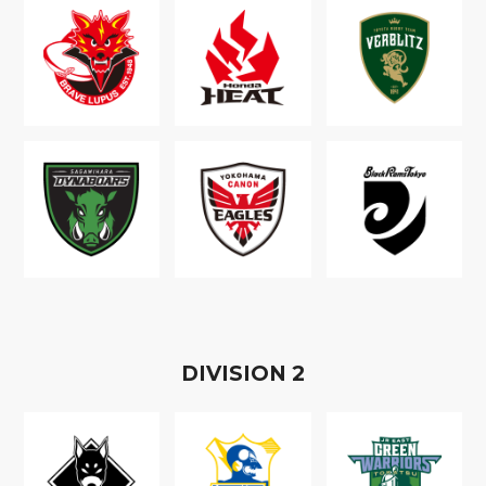
D
IVISION
2