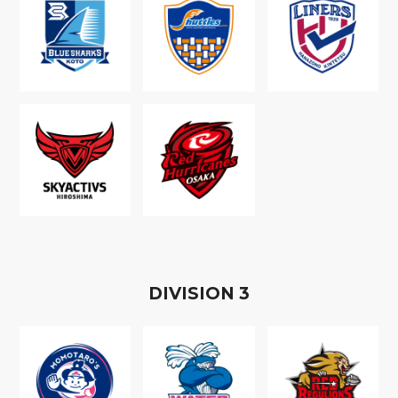
D
IVISION
3