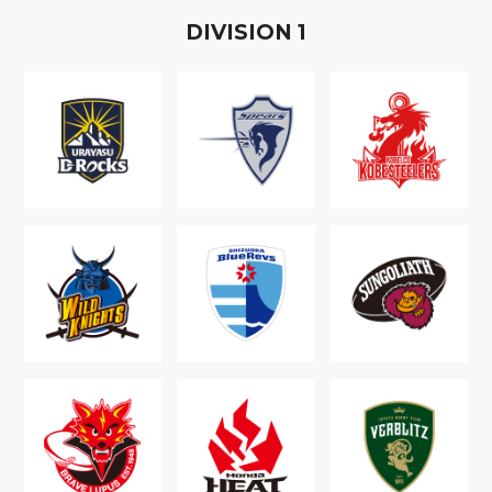
D
IVISION
1