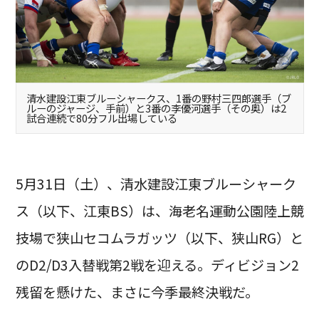
清水建設江東ブルーシャークス、1番の野村三四郎選手（ブ
ルーのジャージ、手前）と3番の李優河選手（その奥）は2
試合連続で80分フル出場している
5月31日（土）、清水建設江東ブルーシャーク
ス（以下、江東BS）は、海老名運動公園陸上競
技場で狭山セコムラガッツ（以下、狭山RG）と
のD2/D3入替戦第2戦を迎える。ディビジョン2
残留を懸けた、まさに今季最終決戦だ。