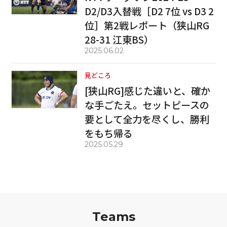
D2/D3入替戦［D2 7位 vs D3 2
位］第2戦レポート（狭山RG
28-31 江東BS）
2025.06.02
見どころ
[狭山RG]感じた違いと、確か
な手ごたえ。セットピースの
要として全力を尽くし、勝利
をもち帰る
2025.05.29
Teams