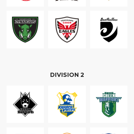
D
IVISION
2