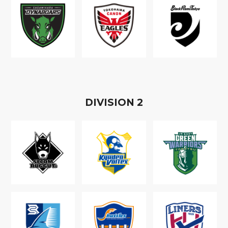
D
IVISION
2