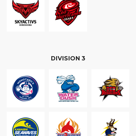
D
IVISION
3