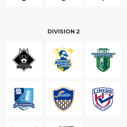
D
IVISION
2