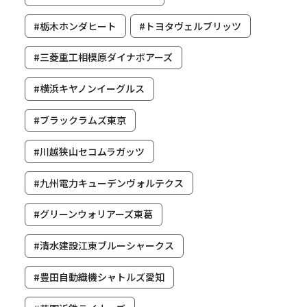
#栃木ホンダヒート
#トヨタヴェルブリッツ
#三菱重工相模原ダイナボアーズ
#横浜キヤノンイーグルス
#ブラックラムズ東京
#川越狭山セコムラガッツ
#九州電力キューデンヴォルテクス
#グリーンウォリアーズ東葛
#清水建設江東ブルーシャークス
#豊田自動織機シャトルズ愛知