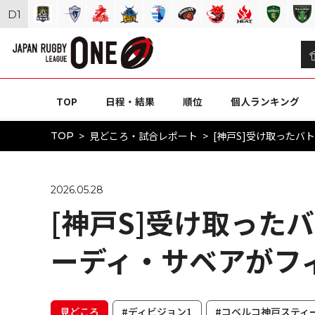
D
1
TOP
日程・結果
順位
個人ランキング
見どころ・試合レポート
[神戸S]受け取った
TOP
2026.05.28
[神戸S]受け取った
ーディ・サベアがフ
見どころ
#ディビジョン1
#コベルコ神戸スティ