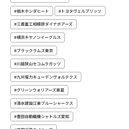
#栃木ホンダヒート
#トヨタヴェルブリッツ
#三菱重工相模原ダイナボアーズ
#横浜キヤノンイーグルス
#ブラックラムズ東京
#川越狭山セコムラガッツ
#九州電力キューデンヴォルテクス
#グリーンウォリアーズ東葛
#清水建設江東ブルーシャークス
#豊田自動織機シャトルズ愛知