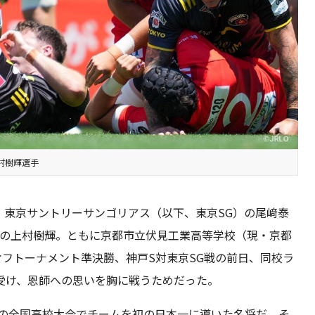
村樹輝選手
。東京サントリーサンゴリアス（以下、東京SG）の尾﨑泰
）の上村樹輝。ともに京都市立伏見工業高等学校（現・京都
オフトーナメント準決勝、神戸S対東京SG戦の前日、同校ラ
受け、恩師への思いを胸に戦うためだった。
度の全国高校大会でチームを初の日本一に導いた名将だ。そ