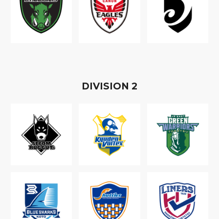
D
IVISION
2