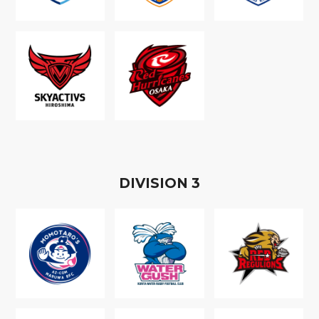
D
IVISION
3