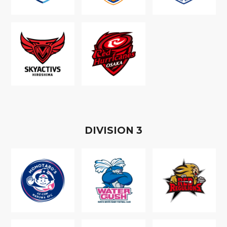
D
IVISION
3