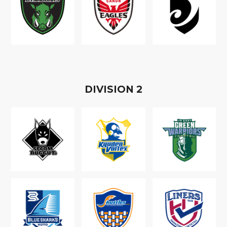
D
IVISION
2