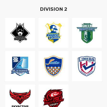
D
IVISION
2