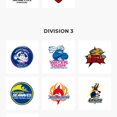
D
IVISION
3